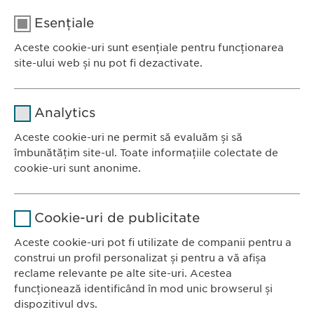
E-mail:
medical@
ewopharma.ro
Esențiale
Telefon: +40 21 260 13 44
Aceste cookie-uri sunt esențiale pentru funcționarea
site-ului web și nu pot fi dezactivate.
Nume
cookie_optin
Analytics
Furnizor
sgalinski
Aceste cookie-uri ne permit să evaluăm și să
Ewopharma România SRL
îmbunătățim site-ul. Toate informațiile colectate de
Durată
1 an
Bulevardul Primăverii 19-21
cookie-uri sunt anonime.
Scara B, etaj 1, Sector 1
Stochează setările consimțite de
Scop
Nume
Google Analytics
011972, București
către user.
Cookie-uri de publicitate
România
Furnizor
Google
Aceste cookie-uri pot fi utilizate de companii pentru a
construi un profil personalizat și pentru a vă afișa
CONTACT
Durată
1 zi
reclame relevante pe alte site-uri. Acestea
Tel.: +40 21 260 13 44
funcționează identificând în mod unic browserul și
Scop
Fax: +40 21 202 93 27
Generează date statistice.
dispozitivul dvs.