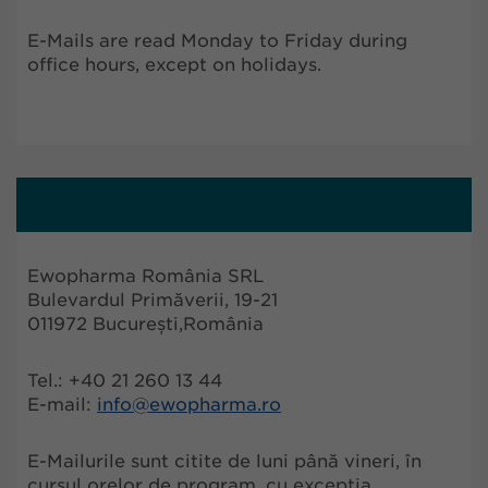
E-Mails are read Monday to Friday during
office hours, except on holidays.
Ewopharma România SRL
Bulevardul Primăverii, 19-21
011972 București,România
Tel.: +40 21 260 13 44
E-mail:
info@ewopharma.ro
E-Mailurile sunt citite de luni până vineri, în
cursul orelor de program, cu excepția