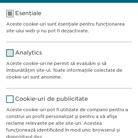
Esențiale
Aceste cookie-uri sunt esențiale pentru funcționarea
site-ului web și nu pot fi dezactivate.
Nume
cookie_optin
Analytics
Furnizor
sgalinski
Aceste cookie-uri ne permit să evaluăm și să
Ewopharma România SRL
îmbunătățim site-ul. Toate informațiile colectate de
Durată
1 an
Bulevardul Primăverii 19-21
cookie-uri sunt anonime.
Scara B, etaj 1, Sector 1
Stochează setările consimțite de
Scop
Nume
Google Analytics
011972, București
către user.
Cookie-uri de publicitate
România
Furnizor
Google
Aceste cookie-uri pot fi utilizate de companii pentru a
construi un profil personalizat și pentru a vă afișa
CONTACT
Durată
1 zi
reclame relevante pe alte site-uri. Acestea
Tel.: +40 21 260 13 44
funcționează identificând în mod unic browserul și
Fax: +40 21 202 93 27
Scop
Generează date statistice.
dispozitivul dvs.