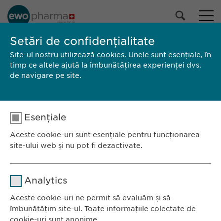
PORTOFOLIUL NOSTRU
Setări de confidențialitate
Site-ul nostru utilizează cookies. Unele sunt esențiale, în
Toate produsele
timp ce altele ajută la îmbunătățirea experienței dvs.
Medicamente cu prescripție medicală
de navigare pe site.
Medicamente fără prescripție
medicală
Selectează
Esențiale
CAUTĂ
Aceste cookie-uri sunt esențiale pentru funcționarea
site-ului web și nu pot fi dezactivate.
Brand
Producător
Ambalaj
RCP / Prospect
Nume
Ewopharma România SRL
cookie_optin
Analytics
Bulevardul Primăverii 19-21
Furnizor
sgalinski
Scara B, etaj 1, Sector 1
Aceste cookie-uri ne permit să evaluăm și să
îmbunătățim site-ul. Toate informațiile colectate de
011972, București
Durată
1 an
cookie-uri sunt anonime.