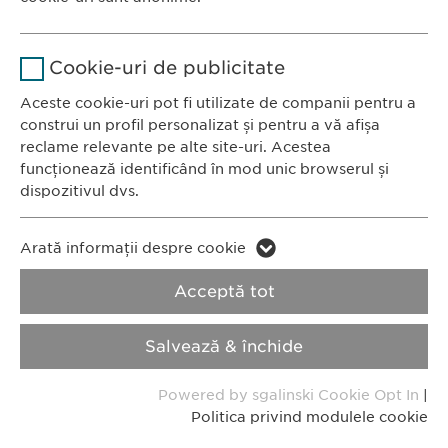
România
Stochează setările consimțite de
Scop
Nume
Google Analytics
către user.
CONTACT
Cookie-uri de publicitate
Tel.: +40 21 260 13 44
Furnizor
Google
Aceste cookie-uri pot fi utilizate de companii pentru a
Fax: +40 21 202 93 27
construi un profil personalizat și pentru a vă afișa
E-Mail:
info@
ewopharma.ro
Durată
1 zi
reclame relevante pe alte site-uri. Acestea
funcționează identificând în mod unic browserul și
Scop
Generează date statistice.
dispozitivul dvs.
Politica de
Politica privind
Nume
confidențialitate
LinkedIn
modulele cookie
Nume
vuid
Arată informații despre cookie
Furnizor
LinkedIn
Acceptă tot
Furnizor
Vimeo
Imprimă
Durată
2 ani
Durată
2 years
Salvează & închide
Copyright © Ewopharma AG
Urmărirea utilizării serviciilor
Collects data on users visiting the
Scop
Scop
Powered by sgalinski Cookie Opt In
|
încorporate.
website.
Politica privind modulele cookie