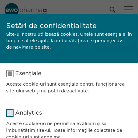
PORTOFOLIUL NOSTRU
Setări de confidențialitate
Site-ul nostru utilizează cookies. Unele sunt esențiale, în
Toate produsele
timp ce altele ajută la îmbunătățirea experienței dvs.
Medicamente cu prescripție medicală
de navigare pe site.
Medicamente fără prescripție
medicală
Selectează
Esențiale
CAUTĂ
Aceste cookie-uri sunt esențiale pentru funcționarea
site-ului web și nu pot fi dezactivate.
Brand
Producător
Ambalaj
RCP / Prospect
Nume
Ewopharma România SRL
cookie_optin
Analytics
Bulevardul Primăverii 19-21
Furnizor
sgalinski
Scara B, etaj 1, Sector 1
Aceste cookie-uri ne permit să evaluăm și să
îmbunătățim site-ul. Toate informațiile colectate de
011972, București
Durată
1 an
cookie-uri sunt anonime.