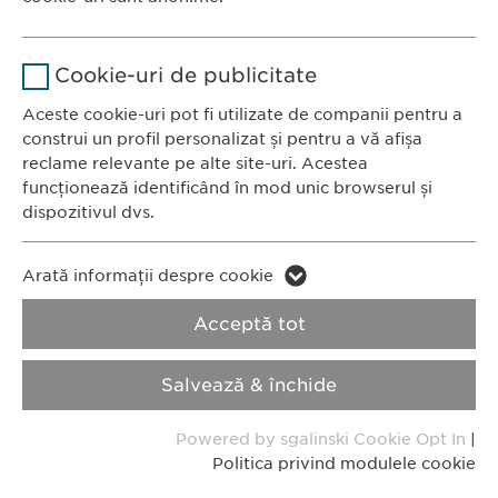
România
Stochează setările consimțite de
Scop
Nume
Google Analytics
către user.
CONTACT
Cookie-uri de publicitate
Tel.: +40 21 260 13 44
Furnizor
Google
Aceste cookie-uri pot fi utilizate de companii pentru a
Fax: +40 21 202 93 27
construi un profil personalizat și pentru a vă afișa
E-Mail:
info@
ewopharma.ro
Durată
1 zi
reclame relevante pe alte site-uri. Acestea
funcționează identificând în mod unic browserul și
Scop
Generează date statistice.
dispozitivul dvs.
Politica de
Politica privind
Nume
confidențialitate
LinkedIn
modulele cookie
Nume
vuid
Arată informații despre cookie
Furnizor
LinkedIn
Acceptă tot
Furnizor
Vimeo
Imprimă
Durată
2 ani
Durată
2 years
Salvează & închide
Copyright © Ewopharma AG
Urmărirea utilizării serviciilor
Collects data on users visiting the
Scop
Scop
Powered by sgalinski Cookie Opt In
|
încorporate.
website.
Politica privind modulele cookie