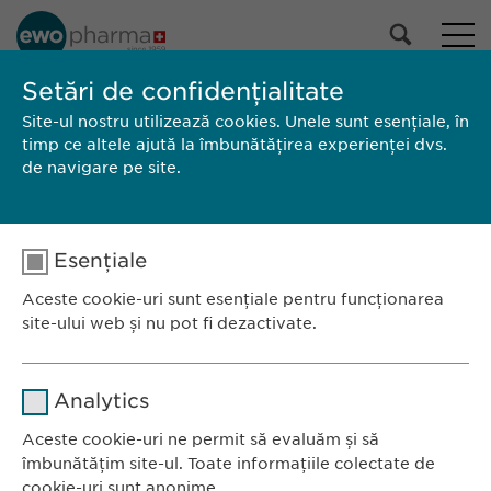
PORTOFOLIUL NOSTRU
Setări de confidențialitate
Site-ul nostru utilizează cookies. Unele sunt esențiale, în
Toate produsele
timp ce altele ajută la îmbunătățirea experienței dvs.
Medicamente cu prescripție medicală
de navigare pe site.
Medicamente fără prescripție
medicală
Selectează
Esențiale
CAUTĂ
Aceste cookie-uri sunt esențiale pentru funcționarea
site-ului web și nu pot fi dezactivate.
Brand
Producător
Ambalaj
RCP / Prospect
Nume
Ewopharma România SRL
cookie_optin
Analytics
Bulevardul Primăverii 19-21
Furnizor
sgalinski
Scara B, etaj 1, Sector 1
Aceste cookie-uri ne permit să evaluăm și să
îmbunătățim site-ul. Toate informațiile colectate de
011972, București
Durată
1 an
cookie-uri sunt anonime.