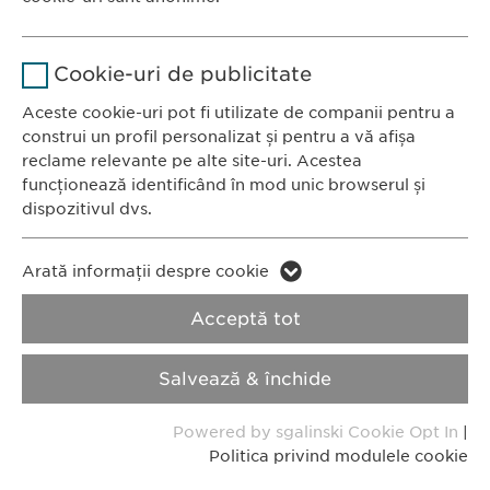
România
Stochează setările consimțite de
Scop
Nume
Google Analytics
către user.
CONTACT
Cookie-uri de publicitate
Tel.: +40 21 260 13 44
Furnizor
Google
Aceste cookie-uri pot fi utilizate de companii pentru a
Fax: +40 21 202 93 27
construi un profil personalizat și pentru a vă afișa
E-Mail:
info@
ewopharma.ro
Durată
1 zi
reclame relevante pe alte site-uri. Acestea
funcționează identificând în mod unic browserul și
Scop
Generează date statistice.
dispozitivul dvs.
Politica de
Politica privind
Nume
confidențialitate
LinkedIn
modulele cookie
Nume
vuid
Arată informații despre cookie
Furnizor
LinkedIn
Acceptă tot
Furnizor
Vimeo
Imprimă
Durată
2 ani
Durată
2 years
Salvează & închide
Copyright © Ewopharma AG
Urmărirea utilizării serviciilor
Collects data on users visiting the
Scop
Scop
Powered by sgalinski Cookie Opt In
|
încorporate.
website.
Politica privind modulele cookie