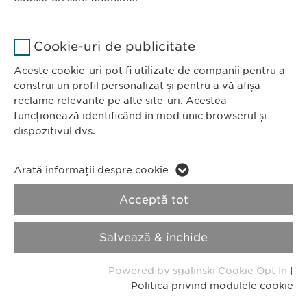
România
Stochează setările consimțite de
Scop
Nume
Google Analytics
către user.
CONTACT
Cookie-uri de publicitate
Tel.: +40 21 260 13 44
Furnizor
Google
Aceste cookie-uri pot fi utilizate de companii pentru a
Fax: +40 21 202 93 27
construi un profil personalizat și pentru a vă afișa
E-Mail:
info@
ewopharma.ro
Durată
1 zi
reclame relevante pe alte site-uri. Acestea
funcționează identificând în mod unic browserul și
Scop
Generează date statistice.
dispozitivul dvs.
Politica de
Politica privind
Nume
confidențialitate
LinkedIn
modulele cookie
Nume
vuid
Arată informații despre cookie
Furnizor
LinkedIn
Acceptă tot
Furnizor
Vimeo
Imprimă
Durată
2 ani
Durată
2 years
Salvează & închide
Copyright © Ewopharma AG
Urmărirea utilizării serviciilor
Collects data on users visiting the
Scop
Scop
Powered by sgalinski Cookie Opt In
|
încorporate.
website.
Politica privind modulele cookie