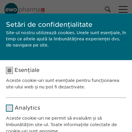
PORTOFOLIUL NOSTRU
Setări de confidențialitate
Site-ul nostru utilizează cookies. Unele sunt esențiale, în
Toate produsele
timp ce altele ajută la îmbunătățirea experienței dvs.
Medicamente cu prescripție medicală
de navigare pe site.
Medicamente fără prescripție
medicală
Selectează
Esențiale
CAUTĂ
Aceste cookie-uri sunt esențiale pentru funcționarea
site-ului web și nu pot fi dezactivate.
Brand
Producător
Ambalaj
RCP / Prospect
Nume
Ewopharma România SRL
cookie_optin
Analytics
Bulevardul Primăverii 19-21
Furnizor
sgalinski
Scara B, etaj 1, Sector 1
Aceste cookie-uri ne permit să evaluăm și să
îmbunătățim site-ul. Toate informațiile colectate de
011972, București
Durată
1 an
cookie-uri sunt anonime.