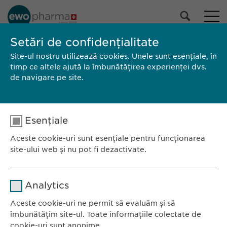
PORTOFOLIUL NOSTRU
Setări de confidențialitate
Site-ul nostru utilizează cookies. Unele sunt esențiale, în
Toate produsele
timp ce altele ajută la îmbunătățirea experienței dvs.
Medicamente cu prescripție medicală
de navigare pe site.
Medicamente fără prescripție
medicală
Selectează
Esențiale
CAUTĂ
Aceste cookie-uri sunt esențiale pentru funcționarea
site-ului web și nu pot fi dezactivate.
Brand
Producător
Ambalaj
RCP / Prospect
Nume
Ewopharma România SRL
cookie_optin
Analytics
Bulevardul Primăverii 19-21
Furnizor
sgalinski
Scara B, etaj 1, Sector 1
Aceste cookie-uri ne permit să evaluăm și să
îmbunătățim site-ul. Toate informațiile colectate de
011972, București
Durată
1 an
cookie-uri sunt anonime.