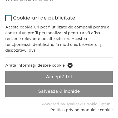
România
Stochează setările consimțite de
Scop
Nume
Google Analytics
către user.
CONTACT
Cookie-uri de publicitate
Tel.: +40 21 260 13 44
Furnizor
Google
Aceste cookie-uri pot fi utilizate de companii pentru a
Fax: +40 21 202 93 27
construi un profil personalizat și pentru a vă afișa
E-Mail:
info@
ewopharma.ro
Durată
1 zi
reclame relevante pe alte site-uri. Acestea
funcționează identificând în mod unic browserul și
Scop
Generează date statistice.
dispozitivul dvs.
Politica de
Politica privind
Nume
confidențialitate
LinkedIn
modulele cookie
Nume
vuid
Arată informații despre cookie
Furnizor
LinkedIn
Acceptă tot
Furnizor
Vimeo
Imprimă
Durată
2 ani
Durată
2 years
Salvează & închide
Copyright © Ewopharma AG
Urmărirea utilizării serviciilor
Collects data on users visiting the
Scop
Scop
Powered by sgalinski Cookie Opt In
|
încorporate.
website.
Politica privind modulele cookie