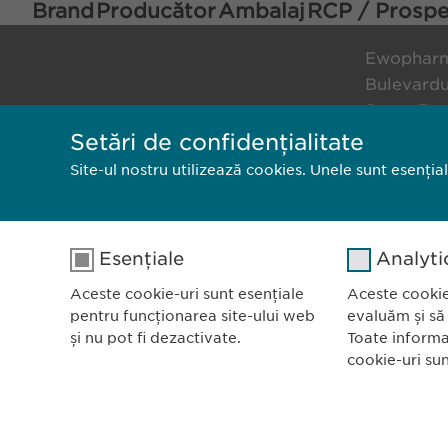
Brand
Producător
Ambalaj
RCP / Prospe
Ewopharm
Bulevardu
Scara B, e
011972, B
Setări de confidențialitate
România
Site-ul nostru utilizează cookies. Unele sunt esenția
Politica de confidențialitate
Politica 
Esențiale
Analyti
Aceste cookie-uri sunt esențiale
Aceste cookie
pentru funcționarea site-ului web
evaluăm și să
și nu pot fi dezactivate.
Toate informa
cookie-uri su