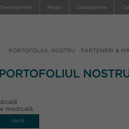
 Development
Media
Cunoaște-ne
Ca
PORTOFOLIUL NOSTRU
PARTENERI & M
PORTOFOLIUL NOSTR
dicală
ie medicală
CAUTĂ