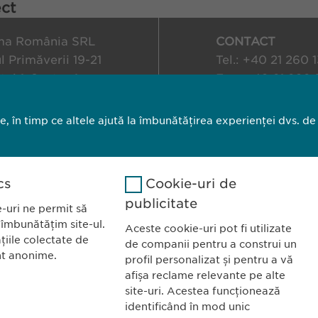
ct
a România SRL
CONTACT
l Primăverii 19-21
Tel.: +40 21 260 
taj 1, Sector 1
Fax: +40 21 202 
ucurești
E-Mail:
info@
ewo
le, în timp ce altele ajută la îmbunătățirea experienței dvs. de
privind modulele cookie
Imprimă
C
cs
Cookie-uri de
publicitate
-uri ne permit să
 îmbunătățim site-ul.
Aceste cookie-uri pot fi utilizate
țiile colectate de
de companii pentru a construi un
nt anonime.
profil personalizat și pentru a vă
afișa reclame relevante pe alte
site-uri. Acestea funcționează
identificând în mod unic