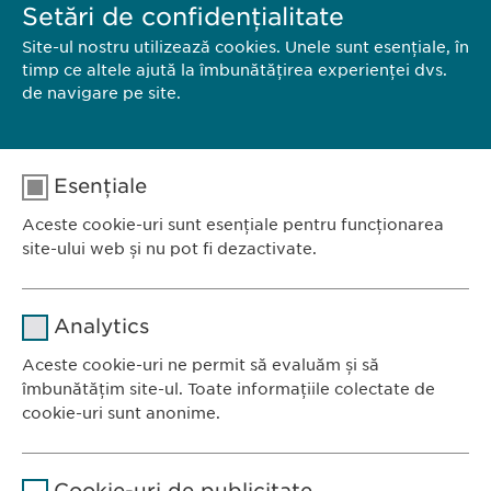
Setări de confidențialitate
Site-ul nostru utilizează cookies. Unele sunt esențiale, în
timp ce altele ajută la îmbunătățirea experienței dvs.
de navigare pe site.
Esențiale
Aceste cookie-uri sunt esențiale pentru funcționarea
PORTOFOLIUL NOSTRU
site-ului web și nu pot fi dezactivate.
Nume
cookie_optin
Analytics
Furnizor
sgalinski
Aceste cookie-uri ne permit să evaluăm și să
Ewopharma România SRL
îmbunătățim site-ul. Toate informațiile colectate de
Durată
1 an
Bulevardul Primăverii 19-21
cookie-uri sunt anonime.
Scara B, etaj 1, Sector 1
Stochează setările consimțite de
Scop
Nume
Google Analytics
011972, București
către user.
Cookie-uri de publicitate