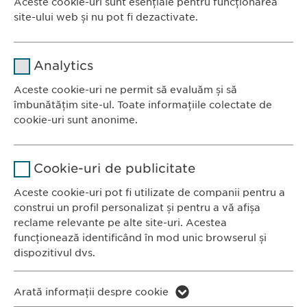
Aceste cookie-uri sunt esențiale pentru funcționarea
site-ului web și nu pot fi dezactivate.
Nume
cookie_optin
Analytics
Furnizor
sgalinski
Aceste cookie-uri ne permit să evaluăm și să
Ewopharma România SRL
îmbunătățim site-ul. Toate informațiile colectate de
Durată
1 an
Bulevardul Primăverii 19-21
cookie-uri sunt anonime.
Scara B, etaj 1, Sector 1
Stochează setările consimțite de
Scop
Nume
Google Analytics
011972, București
către user.
Cookie-uri de publicitate
România
Furnizor
Google
Aceste cookie-uri pot fi utilizate de companii pentru a
construi un profil personalizat și pentru a vă afișa
CONTACT
Durată
1 zi
reclame relevante pe alte site-uri. Acestea
Tel.: +40 21 260 13 44
funcționează identificând în mod unic browserul și
Scop
Generează date statistice.
Fax: +40 21 202 93 27
dispozitivul dvs.
E-Mail:
info@
ewopharma.ro
Nume
LinkedIn
Nume
vuid
Arată informații despre cookie