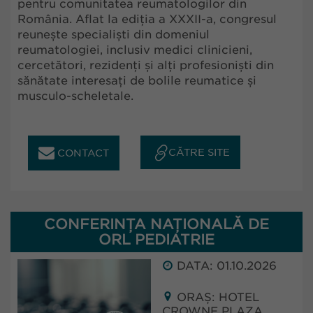
pentru comunitatea reumatologilor din
România. Aflat la ediția a XXXII-a, congresul
reunește specialiști din domeniul
reumatologiei, inclusiv medici clinicieni,
cercetători, rezidenți și alți profesioniști din
sănătate interesați de bolile reumatice și
musculo-scheletale.
CĂTRE SITE
CONTACT
CONFERINȚA NAȚIONALĂ DE
ORL PEDIATRIE
DATA: 01.10.2026
ORAȘ: HOTEL
CROWNE PLAZA,