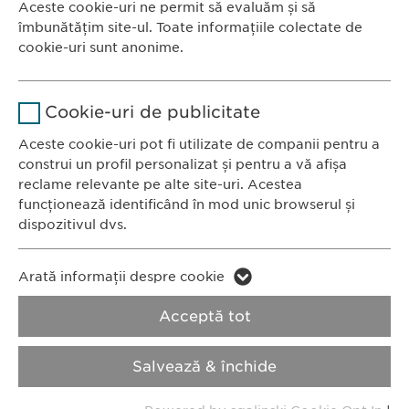
Aceste cookie-uri ne permit să evaluăm și să
Ewopharma România SRL
îmbunătățim site-ul. Toate informațiile colectate de
Durată
1 an
Bulevardul Primăverii 19-21
cookie-uri sunt anonime.
Scara B, etaj 1, Sector 1
Stochează setările consimțite de
Scop
Nume
Google Analytics
011972, București
către user.
Cookie-uri de publicitate
România
Furnizor
Google
Aceste cookie-uri pot fi utilizate de companii pentru a
construi un profil personalizat și pentru a vă afișa
CONTACT
Durată
1 zi
reclame relevante pe alte site-uri. Acestea
Tel.: +40 21 260 13 44
funcționează identificând în mod unic browserul și
Fax: +40 21 202 93 27
Scop
Generează date statistice.
dispozitivul dvs.
E-Mail:
info@
ewopharma.ro
Nume
LinkedIn
Nume
vuid
Arată informații despre cookie
Furnizor
LinkedIn
Politica de
Politica privind
Acceptă tot
Furnizor
Vimeo
confidențialitate
modulele cookie
Durată
2 ani
Durată
2 years
Salvează & închide
Imprimă
Urmărirea utilizării serviciilor
Collects data on users visiting the
Scop
Scop