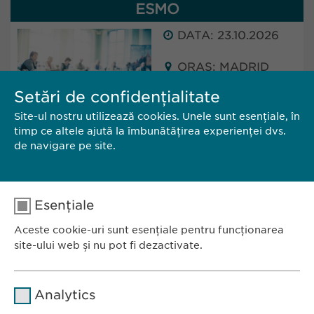
ESMO
DATA: 23.10.2026
ORAȘ: MADRID
(SPAIN)
Setări de confidențialitate
Site-ul nostru utilizează cookies. Unele sunt esențiale, în
Ewopharma will attend ESMO in Madrid, Spain.
timp ce altele ajută la îmbunătățirea experienței dvs.
The conference will take place from 23 - 27
de navigare pe site.
October 2025.
Esențiale
CĂTRE SITE
CONTACT
Aceste cookie-uri sunt esențiale pentru funcționarea
site-ului web și nu pot fi dezactivate.
Nume
cookie_optin
Analytics
Furnizor
sgalinski