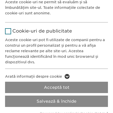
Aceste cookie-uri ne permit să evaluăm și să
Ewopharma România SRL
îmbunătățim site-ul. Toate informațiile colectate de
Durată
1 an
Bulevardul Primăverii 19-21
cookie-uri sunt anonime.
Scara B, etaj 1, Sector 1
Stochează setările consimțite de
Scop
Nume
Google Analytics
011972, București
către user.
Cookie-uri de publicitate
România
Furnizor
Google
Aceste cookie-uri pot fi utilizate de companii pentru a
construi un profil personalizat și pentru a vă afișa
CONTACT
Durată
1 zi
reclame relevante pe alte site-uri. Acestea
Tel.: +40 21 260 13 44
funcționează identificând în mod unic browserul și
Fax: +40 21 202 93 27
Scop
Generează date statistice.
dispozitivul dvs.
E-Mail:
info@
ewopharma.ro
Nume
LinkedIn
Nume
vuid
Arată informații despre cookie
Furnizor
LinkedIn
Politica de
Politica privind
Acceptă tot
Furnizor
Vimeo
confidențialitate
modulele cookie
Durată
2 ani
Durată
2 years
Salvează & închide
Imprimă
Urmărirea utilizării serviciilor
Collects data on users visiting the
Scop
Scop