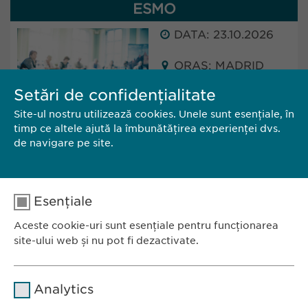
ESMO
DATA: 23.10.2026
ORAȘ: MADRID
(SPAIN)
Setări de confidențialitate
Site-ul nostru utilizează cookies. Unele sunt esențiale, în
Ewopharma will attend ESMO in Madrid, Spain.
timp ce altele ajută la îmbunătățirea experienței dvs.
The conference will take place from 23 - 27
de navigare pe site.
October 2025.
Esențiale
CĂTRE SITE
CONTACT
Aceste cookie-uri sunt esențiale pentru funcționarea
site-ului web și nu pot fi dezactivate.
Nume
cookie_optin
Analytics
Furnizor
sgalinski