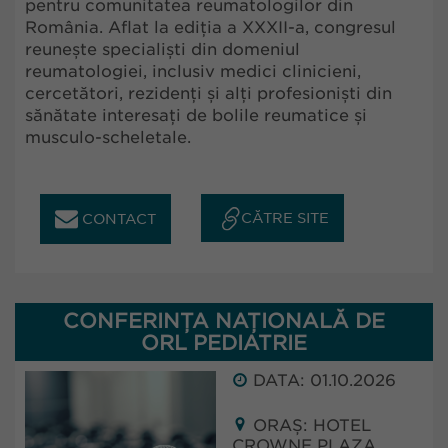
pentru comunitatea reumatologilor din
România. Aflat la ediția a XXXII-a, congresul
reunește specialiști din domeniul
reumatologiei, inclusiv medici clinicieni,
cercetători, rezidenți și alți profesioniști din
sănătate interesați de bolile reumatice și
musculo-scheletale.
CĂTRE SITE
CONTACT
CONFERINȚA NAȚIONALĂ DE
ORL PEDIATRIE
DATA: 01.10.2026
ORAȘ: HOTEL
CROWNE PLAZA,