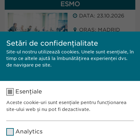
ESMO
DATA: 23.10.2026
ORAȘ: MADRID
(SPAIN)
Setări de confidențialitate
Site-ul nostru utilizează cookies. Unele sunt esențiale, în
Ewopharma will attend ESMO in Madrid, Spain.
timp ce altele ajută la îmbunătățirea experienței dvs.
The conference will take place from 23 - 27
de navigare pe site.
October 2025.
Esențiale
CĂTRE SITE
CONTACT
Aceste cookie-uri sunt esențiale pentru funcționarea
site-ului web și nu pot fi dezactivate.
Nume
cookie_optin
Analytics
Furnizor
sgalinski