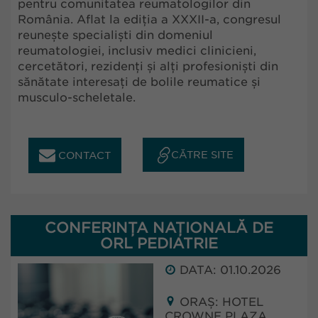
pentru comunitatea reumatologilor din
România. Aflat la ediția a XXXII-a, congresul
reunește specialiști din domeniul
reumatologiei, inclusiv medici clinicieni,
cercetători, rezidenți și alți profesioniști din
sănătate interesați de bolile reumatice și
musculo-scheletale.
CĂTRE SITE
CONTACT
CONFERINȚA NAȚIONALĂ DE
ORL PEDIATRIE
DATA: 01.10.2026
ORAȘ: HOTEL
CROWNE PLAZA,