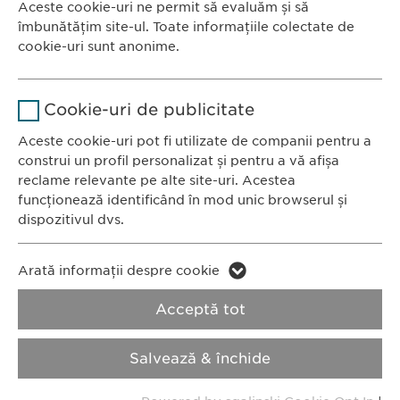
Aceste cookie-uri ne permit să evaluăm și să
Ewopharma România SRL
îmbunătățim site-ul. Toate informațiile colectate de
Durată
1 an
Bulevardul Primăverii 19-21
cookie-uri sunt anonime.
Scara B, etaj 1, Sector 1
Stochează setările consimțite de
Scop
Nume
Google Analytics
011972, București
către user.
Cookie-uri de publicitate
România
Furnizor
Google
Aceste cookie-uri pot fi utilizate de companii pentru a
construi un profil personalizat și pentru a vă afișa
CONTACT
Durată
1 zi
reclame relevante pe alte site-uri. Acestea
Tel.: +40 21 260 13 44
funcționează identificând în mod unic browserul și
Fax: +40 21 202 93 27
Scop
Generează date statistice.
dispozitivul dvs.
E-Mail:
info@
ewopharma.ro
Nume
LinkedIn
Nume
vuid
Arată informații despre cookie
Furnizor
LinkedIn
Politica de
Politica privind
Acceptă tot
Furnizor
Vimeo
confidențialitate
modulele cookie
Durată
2 ani
Durată
2 years
Salvează & închide
Imprimă
Urmărirea utilizării serviciilor
Collects data on users visiting the
Scop
Scop