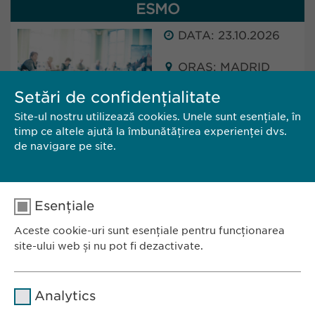
ESMO
DATA: 23.10.2026
ORAȘ: MADRID
(SPAIN)
Setări de confidențialitate
Site-ul nostru utilizează cookies. Unele sunt esențiale, în
Ewopharma will attend ESMO in Madrid, Spain.
timp ce altele ajută la îmbunătățirea experienței dvs.
The conference will take place from 23 - 27
de navigare pe site.
October 2025.
Esențiale
CĂTRE SITE
CONTACT
Aceste cookie-uri sunt esențiale pentru funcționarea
site-ului web și nu pot fi dezactivate.
Nume
cookie_optin
Analytics
Furnizor
sgalinski