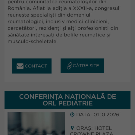
pentru comunitatea reumatologilor din
România. Aflat la ediția a XXXII-a, congresul
reunește specialiști din domeniul
reumatologiei, inclusiv medici clinicieni,
cercetători, rezidenți și alți profesioniști din
sănătate interesați de bolile reumatice și
musculo-scheletale.
CĂTRE SITE
CONTACT
CONFERINȚA NAȚIONALĂ DE
ORL PEDIATRIE
DATA: 01.10.2026
ORAȘ: HOTEL
CROWNE PLAZA,