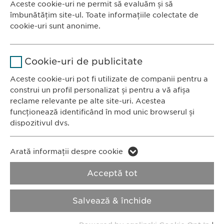
Aceste cookie-uri ne permit să evaluăm și să
Ewopharma România SRL
îmbunătățim site-ul. Toate informațiile colectate de
Durată
1 an
Bulevardul Primăverii 19-21
cookie-uri sunt anonime.
Scara B, etaj 1, Sector 1
Stochează setările consimțite de
Scop
Nume
Google Analytics
011972, București
către user.
Cookie-uri de publicitate
România
Furnizor
Google
Aceste cookie-uri pot fi utilizate de companii pentru a
construi un profil personalizat și pentru a vă afișa
CONTACT
Durată
1 zi
reclame relevante pe alte site-uri. Acestea
Tel.: +40 21 260 13 44
funcționează identificând în mod unic browserul și
Fax: +40 21 202 93 27
Scop
Generează date statistice.
dispozitivul dvs.
E-Mail:
info@
ewopharma.ro
Nume
LinkedIn
Nume
vuid
Arată informații despre cookie
Furnizor
LinkedIn
Politica de
Politica privind
Acceptă tot
Furnizor
Vimeo
confidențialitate
modulele cookie
Durată
2 ani
Durată
2 years
Salvează & închide
Imprimă
Urmărirea utilizării serviciilor
Collects data on users visiting the
Scop
Scop