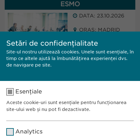
ESMO
DATA: 23.10.2026
ORAȘ: MADRID
(SPAIN)
Setări de confidențialitate
Site-ul nostru utilizează cookies. Unele sunt esențiale, în
Ewopharma will attend ESMO in Madrid, Spain.
timp ce altele ajută la îmbunătățirea experienței dvs.
The conference will take place from 23 - 27
de navigare pe site.
October 2025.
Esențiale
CĂTRE SITE
CONTACT
Aceste cookie-uri sunt esențiale pentru funcționarea
site-ului web și nu pot fi dezactivate.
Nume
cookie_optin
Analytics
Furnizor
sgalinski