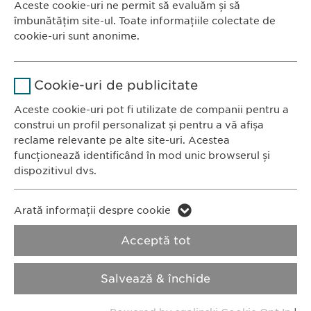
Aceste cookie-uri ne permit să evaluăm și să
Ewopharma România SRL
îmbunătățim site-ul. Toate informațiile colectate de
Durată
1 an
Bulevardul Primăverii 19-21
cookie-uri sunt anonime.
Scara B, etaj 1, Sector 1
Stochează setările consimțite de
Scop
Nume
Google Analytics
011972, București
către user.
Cookie-uri de publicitate
România
Furnizor
Google
Aceste cookie-uri pot fi utilizate de companii pentru a
construi un profil personalizat și pentru a vă afișa
CONTACT
Durată
1 zi
reclame relevante pe alte site-uri. Acestea
Tel.: +40 21 260 13 44
funcționează identificând în mod unic browserul și
Fax: +40 21 202 93 27
Scop
Generează date statistice.
dispozitivul dvs.
E-Mail:
info@
ewopharma.ro
Nume
LinkedIn
Nume
vuid
Arată informații despre cookie
Furnizor
LinkedIn
Politica de
Politica privind
Acceptă tot
Furnizor
Vimeo
confidențialitate
modulele cookie
Durată
2 ani
Durată
2 years
Salvează & închide
Imprimă
Urmărirea utilizării serviciilor
Collects data on users visiting the
Scop
Scop