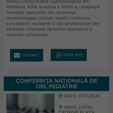
pentru comunitatea reumatologilor din
România. Aflat la ediția a XXXII-a, congresul
reunește specialiști din domeniul
reumatologiei, inclusiv medici clinicieni,
cercetători, rezidenți și alți profesioniști din
sănătate interesați de bolile reumatice și
musculo-scheletale.
CĂTRE SITE
CONTACT
CONFERINȚA NAȚIONALĂ DE
ORL PEDIATRIE
DATA: 01.10.2026
ORAȘ: HOTEL
CROWNE PLAZA,