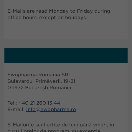
E-Mails are read Monday to Friday during
office hours, except on holidays.
Ewopharma România SRL
Bulevardul Primăverii, 19-21
011972 București,România
Tel.: +40 21 260 13 44
E-mail:
info@ewopharma.ro
E-Mailurile sunt citite de luni până vineri, în
cursul orelor de program, cu excepția