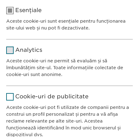
E-mail:
medical@
ewopharma.ro
Esențiale
Telefon: +40 21 260 13 44
Aceste cookie-uri sunt esențiale pentru funcționarea
site-ului web și nu pot fi dezactivate.
Nume
cookie_optin
Analytics
Furnizor
sgalinski
Aceste cookie-uri ne permit să evaluăm și să
Ewopharma România SRL
îmbunătățim site-ul. Toate informațiile colectate de
Durată
1 an
Bulevardul Primăverii 19-21
cookie-uri sunt anonime.
Scara B, etaj 1, Sector 1
Stochează setările consimțite de
Scop
Nume
Google Analytics
011972, București
către user.
Cookie-uri de publicitate
România
Furnizor
Google
Aceste cookie-uri pot fi utilizate de companii pentru a
construi un profil personalizat și pentru a vă afișa
CONTACT
Durată
1 zi
reclame relevante pe alte site-uri. Acestea
Tel.: +40 21 260 13 44
funcționează identificând în mod unic browserul și
Scop
Fax: +40 21 202 93 27
Generează date statistice.
dispozitivul dvs.