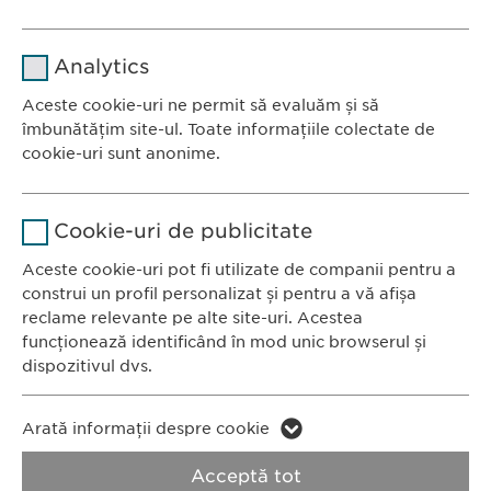
Nume
cookie_optin
Analytics
Furnizor
sgalinski
Aceste cookie-uri ne permit să evaluăm și să
Ewopharma România SRL
îmbunătățim site-ul. Toate informațiile colectate de
Durată
1 an
Bulevardul Primăverii 19-21
cookie-uri sunt anonime.
Scara B, etaj 1, Sector 1
Stochează setările consimțite de
Scop
Nume
Google Analytics
011972, București
către user.
Cookie-uri de publicitate
România
Furnizor
Google
Aceste cookie-uri pot fi utilizate de companii pentru a
construi un profil personalizat și pentru a vă afișa
CONTACT
Durată
1 zi
reclame relevante pe alte site-uri. Acestea
Tel.: +40 21 260 13 44
funcționează identificând în mod unic browserul și
Fax: +40 21 202 93 27
Scop
Generează date statistice.
dispozitivul dvs.
E-Mail:
info@
ewopharma.ro
Nume
LinkedIn
Nume
vuid
Arată informații despre cookie
Furnizor
LinkedIn
Politica de
Politica privind
Acceptă tot
Furnizor
Vimeo