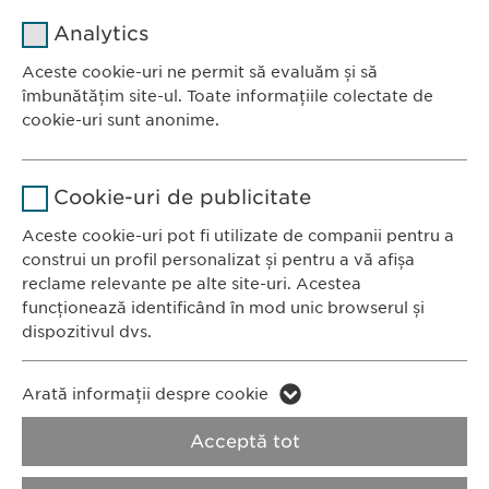
Nume
cookie_optin
Analytics
Furnizor
sgalinski
Aceste cookie-uri ne permit să evaluăm și să
Ewopharma România SRL
îmbunătățim site-ul. Toate informațiile colectate de
Durată
1 an
Bulevardul Primăverii 19-21
cookie-uri sunt anonime.
Scara B, etaj 1, Sector 1
Stochează setările consimțite de
Scop
Nume
Google Analytics
011972, București
către user.
Cookie-uri de publicitate
România
Furnizor
Google
Aceste cookie-uri pot fi utilizate de companii pentru a
construi un profil personalizat și pentru a vă afișa
CONTACT
Durată
1 zi
reclame relevante pe alte site-uri. Acestea
Tel.: +40 21 260 13 44
funcționează identificând în mod unic browserul și
Fax: +40 21 202 93 27
Scop
Generează date statistice.
dispozitivul dvs.
E-Mail:
info@
ewopharma.ro
Nume
LinkedIn
Nume
vuid
Arată informații despre cookie
Furnizor
LinkedIn
Politica de
Politica privind
Acceptă tot
Furnizor
Vimeo
confidențialitate
modulele cookie
Durată
2 ani