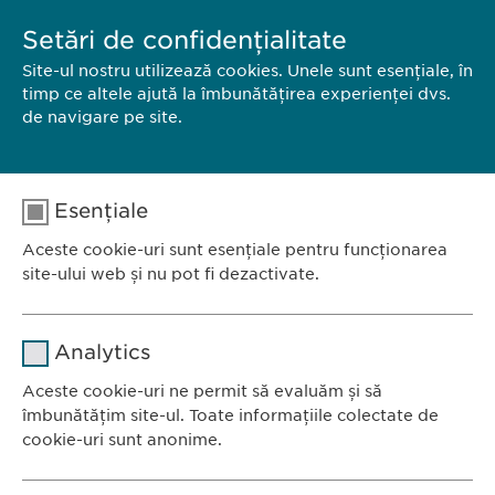
Manufacturer : Ewopharma Packaging Size : Flacon, 250ml
Setări de confidențialitate
Site-ul nostru utilizează cookies. Unele sunt esențiale, în
timp ce altele ajută la îmbunătățirea experienței dvs.
PARTENERI & MĂRCI COMERCIALE
de navigare pe site.
… propriilor produse, brevetate, de exemplu
Revalid
® și
Isoprinosine®. Prin urmare, știm să obținem…
Esențiale
Search results 1 until 10 of 12
Aceste cookie-uri sunt esențiale pentru funcționarea
1
2
next
site-ului web și nu pot fi dezactivate.
Nume
cookie_optin
Analytics
Furnizor
sgalinski
Aceste cookie-uri ne permit să evaluăm și să
Ewopharma România SRL
îmbunătățim site-ul. Toate informațiile colectate de
Durată
1 an
Bulevardul Primăverii 19-21
cookie-uri sunt anonime.
Scara B, etaj 1, Sector 1
Stochează setările consimțite de
Scop