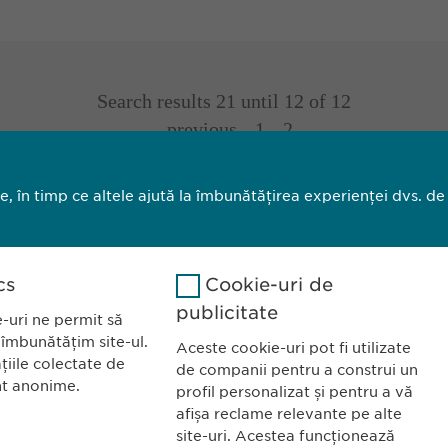
Search results 21 until 12 of 12
previous
1
2
Search results 21 until 12 of 12
le, în timp ce altele ajută la îmbunătățirea experienței dvs. de
previous
1
2
cs
Cookie-uri de
publicitate
-uri ne permit să
 îmbunătățim site-ul.
Aceste cookie-uri pot fi utilizate
țiile colectate de
de companii pentru a construi un
nt anonime.
profil personalizat și pentru a vă
a România SRL
CONTACT
afișa reclame relevante pe alte
site-uri. Acestea funcționează
l Primăverii 19-21
Tel.: +40 21 260 