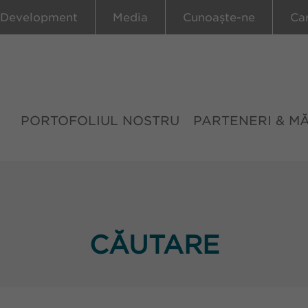
 Development
Media
Cunoaște-ne
Ca
PORTOFOLIUL NOSTRU
PARTENERI & M
CĂUTARE