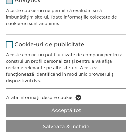
Analytics
Furnizor
sgalinski
Aceste cookie-uri ne permit să evaluăm și să
Ewopharma România SRL
îmbunătățim site-ul. Toate informațiile colectate de
Durată
1 an
Bulevardul Primăverii 19-21
cookie-uri sunt anonime.
Scara B, etaj 1, Sector 1
Stochează setările consimțite de
Scop
Nume
Google Analytics
011972, București
către user.
Cookie-uri de publicitate
România
Furnizor
Google
Aceste cookie-uri pot fi utilizate de companii pentru a
construi un profil personalizat și pentru a vă afișa
CONTACT
Durată
1 zi
reclame relevante pe alte site-uri. Acestea
Tel.: +40 21 260 13 44
funcționează identificând în mod unic browserul și
Fax: +40 21 202 93 27
Scop
Generează date statistice.
dispozitivul dvs.
E-Mail:
info@
ewopharma.ro
Nume
LinkedIn
Nume
vuid
Arată informații despre cookie
Furnizor
LinkedIn
Politica de
Politica privind
Acceptă tot
Furnizor
Vimeo
confidențialitate
modulele cookie
Durată
2 ani
Durată
2 years
Salvează & închide