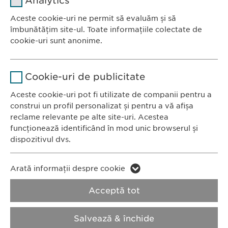
Analytics
Furnizor
sgalinski
Aceste cookie-uri ne permit să evaluăm și să
Ewopharma România SRL
îmbunătățim site-ul. Toate informațiile colectate de
Durată
1 an
Bulevardul Primăverii 19-21
cookie-uri sunt anonime.
Scara B, etaj 1, Sector 1
Stochează setările consimțite de
Scop
Nume
Google Analytics
011972, București
către user.
Cookie-uri de publicitate
România
Furnizor
Google
Aceste cookie-uri pot fi utilizate de companii pentru a
construi un profil personalizat și pentru a vă afișa
CONTACT
Durată
1 zi
reclame relevante pe alte site-uri. Acestea
Tel.: +40 21 260 13 44
funcționează identificând în mod unic browserul și
Fax: +40 21 202 93 27
Scop
Generează date statistice.
dispozitivul dvs.
E-Mail:
info@
ewopharma.ro
Nume
LinkedIn
Nume
vuid
Arată informații despre cookie
Furnizor
LinkedIn
Politica de
Politica privind
Acceptă tot
Furnizor
Vimeo
confidențialitate
modulele cookie
Durată
2 ani
Durată
2 years
Salvează & închide