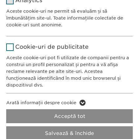
Analytics
Furnizor
sgalinski
Aceste cookie-uri ne permit să evaluăm și să
Ewopharma România SRL
îmbunătățim site-ul. Toate informațiile colectate de
Durată
1 an
Bulevardul Primăverii 19-21
cookie-uri sunt anonime.
Scara B, etaj 1, Sector 1
Stochează setările consimțite de
Scop
Nume
Google Analytics
011972, București
către user.
Cookie-uri de publicitate
România
Furnizor
Google
Aceste cookie-uri pot fi utilizate de companii pentru a
construi un profil personalizat și pentru a vă afișa
CONTACT
Durată
1 zi
reclame relevante pe alte site-uri. Acestea
Tel.: +40 21 260 13 44
funcționează identificând în mod unic browserul și
Fax: +40 21 202 93 27
Scop
Generează date statistice.
dispozitivul dvs.
E-Mail:
info@
ewopharma.ro
Nume
LinkedIn
Nume
vuid
Arată informații despre cookie
Furnizor
LinkedIn
Politica de
Politica privind
Acceptă tot
Furnizor
Vimeo
confidențialitate
modulele cookie
Durată
2 ani
Durată
2 years
Salvează & închide