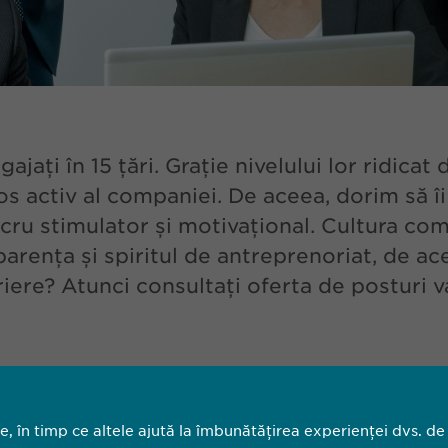
i în 15 țări. Grație nivelului lor ridicat d
os activ al companiei. De aceea, dorim să îi
cru stimulator și motivațional. Cultura co
arența și spiritul de antreprenoriat, de ac
iere? Atunci consultați oferta de posturi va
le, în timp ce altele ajută la îmbunătățirea experienței dvs. de