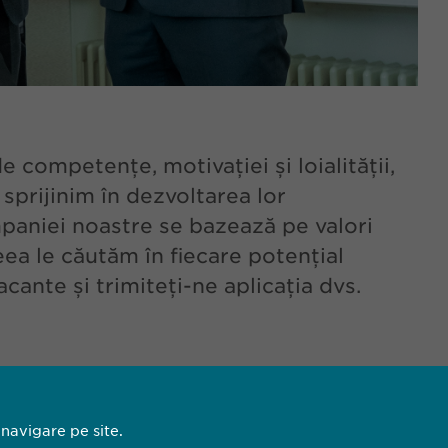
e competențe, motivației și loialității,
 sprijinim în dezvoltarea lor
mpaniei noastre se bazează pe valori
eea le căutăm în fiecare potențial
cante și trimiteți-ne aplicația dvs.
 navigare pe site.