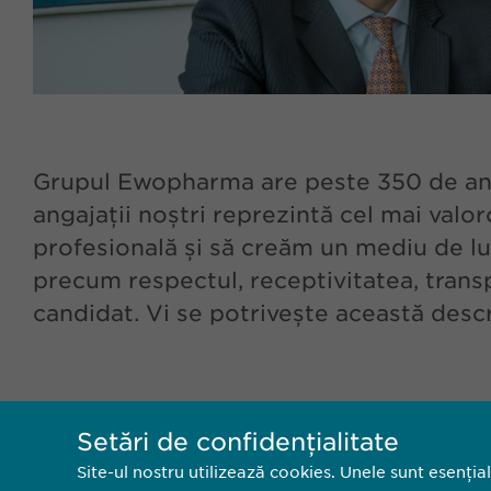
Grupul Ewopharma are peste 350 de angajaț
angajații noștri reprezintă cel mai valor
profesională și să creăm un mediu de lu
precum respectul, receptivitatea, transp
candidat. Vi se potrivește această descr
Setări de confidențialitate
Site-ul nostru utilizează cookies. Unele sunt esenția