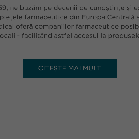
, ne bazăm pe decenii de cunoștințe și ex
piețele farmaceutice din Europa Centrală și
cal oferă companiilor farmaceutice posibili
locali - facilitând astfel accesul la produsel
CITEȘTE MAI MULT