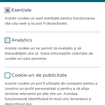
Esențiale
Aceste cookie-uri sunt esențiale pentru funcționarea
site-ului web și nu pot fi dezactivate.
Nume
cookie_optin
Analytics
Furnizor
sgalinski
Aceste cookie-uri ne permit să evaluăm și să
Ewopharma România SRL
îmbunătățim site-ul. Toate informațiile colectate de
Durată
1 an
Bulevardul Primăverii 19-21
cookie-uri sunt anonime.
Scara B, etaj 1, Sector 1
Stochează setările consimțite de
Scop
Nume
Google Analytics
011972, București
către user.
Cookie-uri de publicitate
România
Furnizor
Google
Aceste cookie-uri pot fi utilizate de companii pentru a
construi un profil personalizat și pentru a vă afișa
CONTACT
Durată
1 zi
reclame relevante pe alte site-uri. Acestea
Tel.: +40 21 260 13 44
funcționează identificând în mod unic browserul și
Fax: +40 21 202 93 27
Scop
Generează date statistice.
dispozitivul dvs.