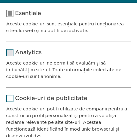
Esențiale
Aceste cookie-uri sunt esențiale pentru funcționarea
site-ului web și nu pot fi dezactivate.
Nume
cookie_optin
Analytics
Furnizor
sgalinski
Aceste cookie-uri ne permit să evaluăm și să
Ewopharma România SRL
îmbunătățim site-ul. Toate informațiile colectate de
Durată
1 an
Bulevardul Primăverii 19-21
cookie-uri sunt anonime.
Scara B, etaj 1, Sector 1
Stochează setările consimțite de
Scop
Nume
Google Analytics
011972, București
către user.
Cookie-uri de publicitate
România
Furnizor
Google
Aceste cookie-uri pot fi utilizate de companii pentru a
construi un profil personalizat și pentru a vă afișa
CONTACT
Durată
1 zi
reclame relevante pe alte site-uri. Acestea
Tel.: +40 21 260 13 44
funcționează identificând în mod unic browserul și
Fax: +40 21 202 93 27
Scop
Generează date statistice.
dispozitivul dvs.