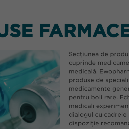
USE FARMACE
Secțiunea de produs
cuprinde medicamen
medicală, Ewopharm
produse de specialit
medicamente generi
pentru boli rare. E
medicali experimentaț
dialogul cu cadrele 
dispoziție recomandă