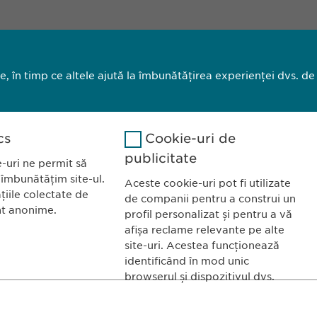
le, în timp ce altele ajută la îmbunătățirea experienței dvs. de
PORTOFOLIUL NOSTRU
cs
Cookie-uri de
publicitate
-uri ne permit să
 îmbunătățim site-ul.
Aceste cookie-uri pot fi utilizate
țiile colectate de
de companii pentru a construi un
nt anonime.
profil personalizat și pentru a vă
a România SRL
CONTACT
afișa reclame relevante pe alte
site-uri. Acestea funcționează
l Primăverii 19-21
Tel.: +40 21 260 
identificând în mod unic
taj 1, Sector 1
Fax: +40 21 202 
Google Analytics
browserul și dispozitivul dvs.
ucurești
E-Mail:
info@
ewo
Nume
LinkedIn
Google