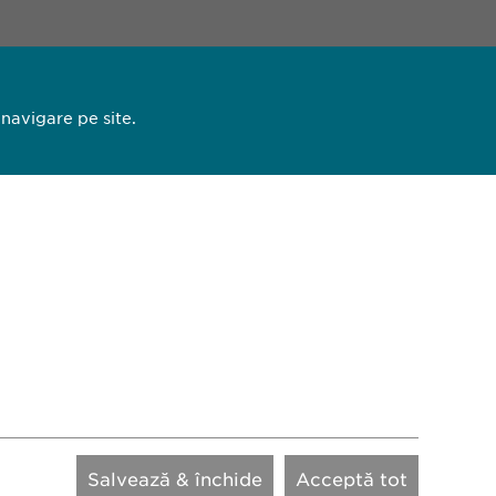
 navigare pe site.
13 44
93 27
pharma.ro
Salvează & închide
Acceptă tot