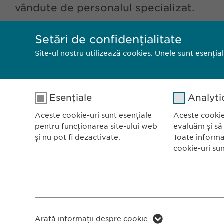
vândute de personalul specializat.
Setări de confidențialitate
Site-ul nostru utilizează cookies. Unele sunt esenția
Esențiale
Analyti
Aceste cookie-uri sunt esențiale
Aceste cookie
pentru funcționarea site-ului web
evaluăm și să
și nu pot fi dezactivate.
Toate informa
cookie-uri su
Ewopharm
Bulevardu
Scara B, e
Nume
cookie_optin
Nume
011972, B
România
Furnizor
sgalinski
Furnizor
Arată informații despre cookie