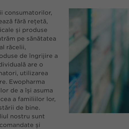
i consumatorilor,
ză fără rețetă,
icale și produse
ntrăm pe sănătatea
l răcelii,
oduse de îngrijire a
dividuală are o
tori, utilizarea
tere. Ewopharma
lor de a își asuma
a a familiilor lor,
stării de bine.
liul nostru sunt
recomandate și