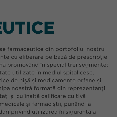
UTICE
e farmaceutice din portofoliul nostru
te cu eliberare pe bază de prescripție
a promovând în special trei segmente:
ate utilizate în mediul spitalicesc,
ce de nișă și medicamente orfane și
chipa noastră formată din reprezentanți
i și cu înaltă calificare cultivă
medicale și farmaciștii, punând la
ri privind utilizarea în siguranță a