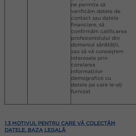
ne permite să
verificăm datele de
contact sau datele
financiare, să
confirmăm calificarea
profesionistului din
domeniul sănătății,
sau să vă cunoaștem
interesele prin
corelarea
informațiilor
demografice cu
datele pe care le-ați
furnizat
1.3 MOTIVUL PENTRU CARE VĂ COLECTĂM
DATELE. BAZA LEGALĂ