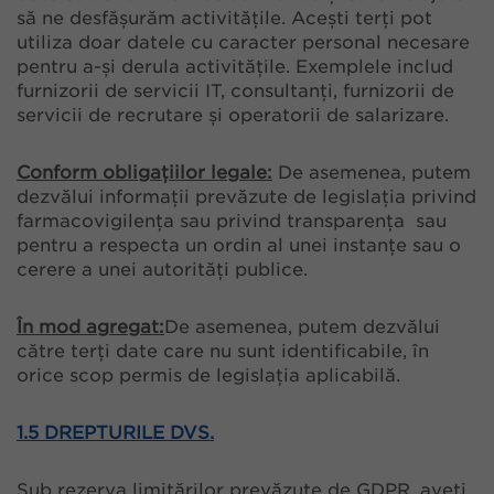
să ne desfășurăm activitățile. Acești terți pot
utiliza doar datele cu caracter personal necesare
pentru a-și derula activitățile. Exemplele includ
furnizorii de servicii IT, consultanți, furnizorii de
servicii de recrutare și operatorii de salarizare.
Conform obligațiilor legale:
De asemenea, putem
dezvălui informații prevăzute de legislația privind
farmacovigilența sau privind transparența sau
pentru a respecta un ordin al unei instanțe sau o
cerere a unei autorități publice.
În mod agregat:
De asemenea, putem dezvălui
către terți date care nu sunt identificabile, în
orice scop permis de legislația aplicabilă.
1.5 DREPTURILE DVS.
Sub rezerva limitărilor prevăzute de GDPR, aveți