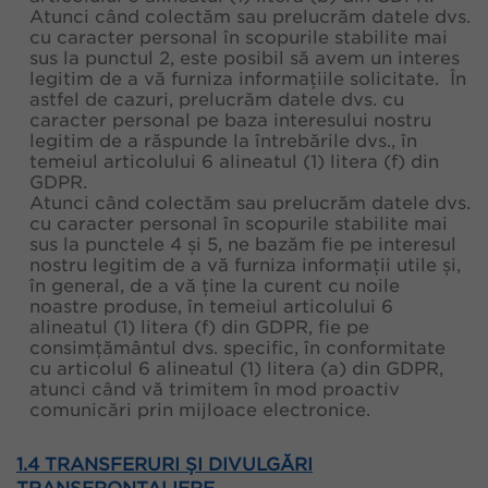
Atunci când colectăm sau prelucrăm datele dvs.
cu caracter personal în scopurile stabilite mai
sus la punctul 2, este posibil să avem un interes
legitim de a vă furniza informațiile solicitate. În
astfel de cazuri, prelucrăm datele dvs. cu
caracter personal pe baza interesului nostru
legitim de a răspunde la întrebările dvs., în
temeiul articolului 6 alineatul (1) litera (f) din
GDPR.
Atunci când colectăm sau prelucrăm datele dvs.
cu caracter personal în scopurile stabilite mai
sus la punctele 4 și 5, ne bazăm fie pe interesul
nostru legitim de a vă furniza informații utile și,
în general, de a vă ține la curent cu noile
noastre produse, în temeiul articolului 6
alineatul (1) litera (f) din GDPR, fie pe
consimțământul dvs. specific, în conformitate
cu articolul 6 alineatul (1) litera (a) din GDPR,
atunci când vă trimitem în mod proactiv
comunicări prin mijloace electronice.
1.4 TRANSFERURI ȘI DIVULGĂRI