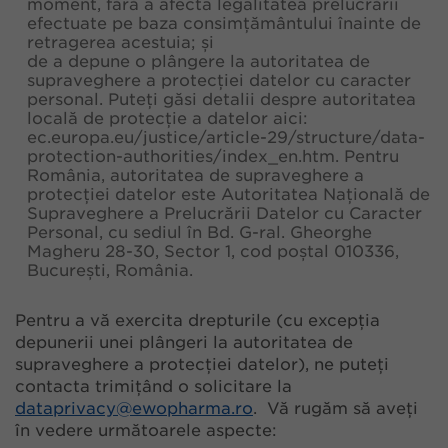
moment, fără a afecta legalitatea prelucrării
efectuate pe baza consimțământului înainte de
retragerea acestuia; și
de a depune o plângere la autoritatea de
supraveghere a protecției datelor cu caracter
personal. Puteți găsi detalii despre autoritatea
locală de protecție a datelor aici:
ec.europa.eu/justice/article-29/structure/data-
protection-authorities/index_en.htm
. Pentru
România, autoritatea de supraveghere a
protecției datelor este Autoritatea Națională de
Supraveghere a Prelucrării Datelor cu Caracter
Personal, cu sediul în Bd. G-ral. Gheorghe
Magheru 28-30, Sector 1, cod poștal 010336,
București, România.
Pentru a vă exercita drepturile (cu excepția
depunerii unei plângeri la autoritatea de
supraveghere a protecției datelor), ne puteți
contacta trimițând o solicitare la
dataprivacy@
ewopharma.ro
. Vă rugăm să aveți
în vedere următoarele aspecte: