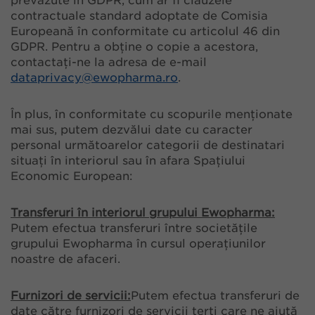
prevăzute în GDPR, cum ar fi clauzele
contractuale standard adoptate de Comisia
Europeană în conformitate cu articolul 46 din
GDPR. Pentru a obține o copie a acestora,
contactați-ne la adresa de e-mail
dataprivacy@
ewopharma.ro
.
În plus, în conformitate cu scopurile menționate
mai sus, putem dezvălui date cu caracter
personal următoarelor categorii de destinatari
situați în interiorul sau în afara Spațiului
Economic European:
Transferuri în interiorul grupului Ewopharma:
Putem efectua transferuri între societățile
grupului Ewopharma în cursul operațiunilor
noastre de afaceri.
Furnizori de servicii:
Putem efectua transferuri de
date către furnizori de servicii terți care ne ajută