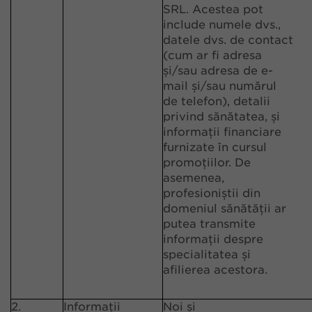
SRL. Acestea pot
include numele dvs.,
datele dvs. de contact
(cum ar fi adresa
și/sau adresa de e-
mail și/sau numărul
de telefon), detalii
privind sănătatea, și
informații financiare
furnizate în cursul
promoțiilor. De
asemenea,
profesioniștii din
domeniul sănătății ar
putea transmite
informații despre
specialitatea și
afilierea acestora.
2.
Informații
Noi și