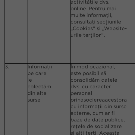
activitățile dvs.
online. Pentru mai
multe informații,
consultați secțiunile
„Cookies” și „Website-
urile terților”.
3.
Informații
În mod ocazional,
pe care
este posibil să
le
consolidăm datele
colectăm
dvs. cu caracter
din alte
personal
surse
prin
asocierea
acestora
cu informații din surse
externe, cum ar fi
baze de date publice,
rețele de socializare
și alți terți. Aceasta