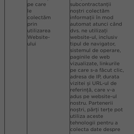
pe care
subcontractanții
le
noștri colectăm
colectăm
informații în mod
prin
automat atunci când
utilizarea
dvs. ne utilizați
Website-
website-ul, inclusiv
ului
tipul de navigator,
sistemul de operare,
paginile de web
vizualizate, linkurile
pe care s-a făcut clic,
adresa de IP, durata
vizitei și URL-ul de
referință, care v-a
adus pe website-ul
nostru. Partenerii
noștri, părți terțe pot
utiliza aceste
tehnologii pentru a
colecta date despre