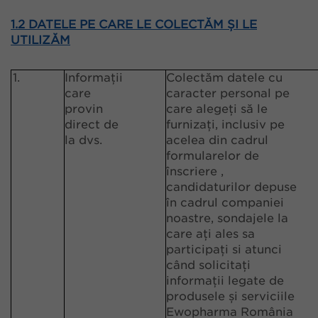
1.2 DATELE PE CARE LE COLECTĂM ȘI LE
UTILIZĂM
1.
Informații
Colectăm datele cu
care
caracter personal pe
provin
care alegeți să le
direct de
furnizați, inclusiv pe
la dvs.
acelea din cadrul
formularelor de
înscriere ,
candidaturilor depuse
în cadrul companiei
noastre, sondajele la
care ați ales sa
participați si atunci
când solicitați
informații legate de
produsele și serviciile
Ewopharma România