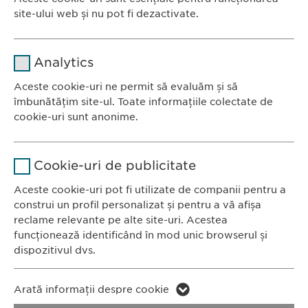
CITIȚI MAI MULT
site-ului web și nu pot fi dezactivate.
Nume
cookie_optin
Analytics
Furnizor
sgalinski
Aceste cookie-uri ne permit să evaluăm și să
Ewopharma România SRL
îmbunătățim site-ul. Toate informațiile colectate de
Durată
1 an
Bulevardul Primăverii 19-21
cookie-uri sunt anonime.
Scara B, etaj 1, Sector 1
Stochează setările consimțite de
Scop
Nume
Google Analytics
011972, București
către user.
Cookie-uri de publicitate
România
Furnizor
Google
Aceste cookie-uri pot fi utilizate de companii pentru a
construi un profil personalizat și pentru a vă afișa
CONTACT
Durată
1 zi
reclame relevante pe alte site-uri. Acestea
Tel.: +40 21 260 13 44
funcționează identificând în mod unic browserul și
Fax: +40 21 202 93 27
Scop
Generează date statistice.
dispozitivul dvs.
E-Mail:
info@
ewopharma.ro
Nume
LinkedIn
Nume
vuid
Arată informații despre cookie