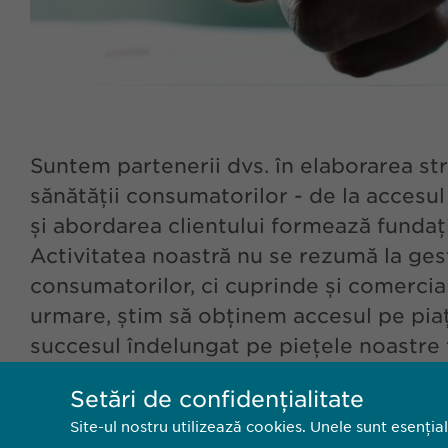
Suntem partenerii dvs. în elaborarea s
sănătății consumatorilor - de la accesul 
și abordarea clientului formează fundați
Activitatea noastră nu se rezumă la ges
consumatorilor, ci cuprinde și comercial
urmare, știm să obținem accesul pe piaț
succesul îndelungat pe piețele noastre 
majori din domeniul farmaceutic, precum
Setări de confidențialitate
Site-ul nostru utilizează cookies. Unele sunt esenția