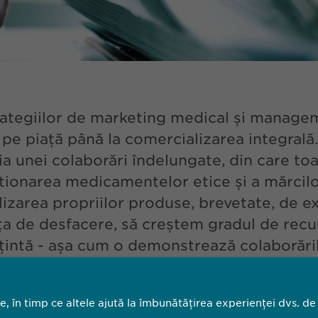
trategiilor de marketing medical și manage
pe piață până la comercializarea integrală. 
a unei colaborări îndelungate, din care toa
tionarea medicamentelor etice și a mărcilo
izarea propriilor produse, brevetate, de ex
a de desfacere, să creștem gradul de recun
țintă - așa cum o demonstrează colaborări
 Biogen, Eisai, Dr. Falk sau BioGaia.
le, în timp ce altele ajută la îmbunătățirea experienței dvs. de