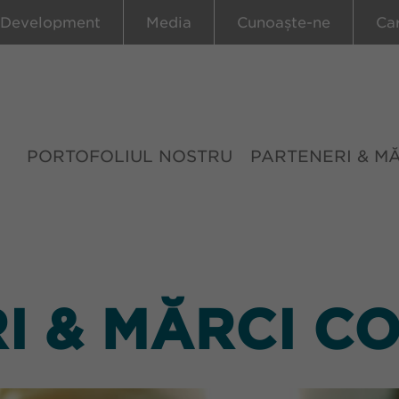
 Development
Media
Cunoaște-ne
Ca
PORTOFOLIUL NOSTRU
PARTENERI & M
I & MĂRCI C