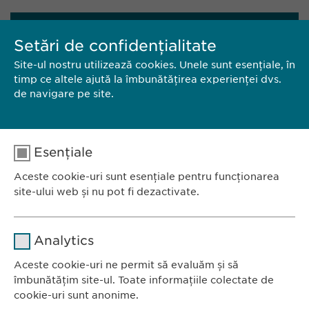
CONTACT
Setări de confidențialitate
Site-ul nostru utilizează cookies. Unele sunt esențiale, în
EWOPHARMA ROMÂNIA SRL
timp ce altele ajută la îmbunătățirea experienței dvs.
de navigare pe site.
Bd. Primăverii 19-21,
Scara B, etaj 1, sector 1
011972, București
România
Esențiale
Aceste cookie-uri sunt esențiale pentru funcționarea
Tel.: +40 21 260 13 44
site-ului web și nu pot fi dezactivate.
E-Mail:
info@ewopharma.ro
Nume
cookie_optin
Analytics
Furnizor
sgalinski
Aceste cookie-uri ne permit să evaluăm și să
Ewopharma România SRL
îmbunătățim site-ul. Toate informațiile colectate de
Durată
1 an
Bulevardul Primăverii 19-21
cookie-uri sunt anonime.