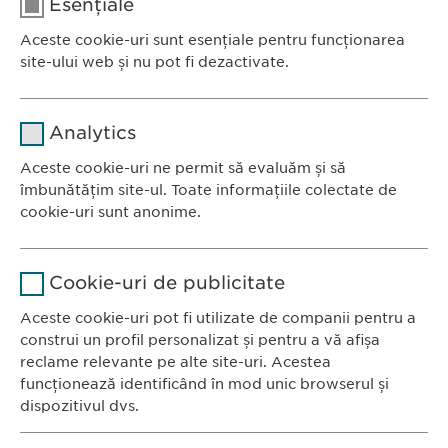
România
Esențiale
Aceste cookie-uri sunt esențiale pentru funcționarea
Tel.: +40 21 260 13 44
site-ului web și nu pot fi dezactivate.
E-Mail:
info@ewopharma.ro
Nume
cookie_optin
Analytics
Furnizor
sgalinski
Aceste cookie-uri ne permit să evaluăm și să
Ewopharma România SRL
îmbunătățim site-ul. Toate informațiile colectate de
Durată
1 an
Bulevardul Primăverii 19-21
cookie-uri sunt anonime.
Scara B, etaj 1, Sector 1
Stochează setările consimțite de
Scop
Nume
Google Analytics
011972, București
către user.
Cookie-uri de publicitate
România
Furnizor
Google
Aceste cookie-uri pot fi utilizate de companii pentru a
construi un profil personalizat și pentru a vă afișa
CONTACT
Durată
1 zi
reclame relevante pe alte site-uri. Acestea
Tel.: +40 21 260 13 44
funcționează identificând în mod unic browserul și
Scop
Generează date statistice.
Fax: +40 21 202 93 27
dispozitivul dvs.
E-Mail:
info@
ewopharma.ro