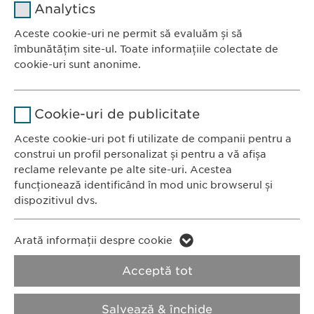
Analytics
Furnizor
sgalinski
Aceste cookie-uri ne permit să evaluăm și să
Ewopharma România SRL
îmbunătățim site-ul. Toate informațiile colectate de
Durată
1 an
Bulevardul Primăverii 19-21
cookie-uri sunt anonime.
Scara B, etaj 1, Sector 1
Stochează setările consimțite de
Scop
Nume
Google Analytics
011972, București
către user.
Cookie-uri de publicitate
România
Furnizor
Google
Aceste cookie-uri pot fi utilizate de companii pentru a
construi un profil personalizat și pentru a vă afișa
CONTACT
Durată
1 zi
reclame relevante pe alte site-uri. Acestea
Tel.: +40 21 260 13 44
funcționează identificând în mod unic browserul și
Fax: +40 21 202 93 27
Scop
Generează date statistice.
dispozitivul dvs.
E-Mail:
info@
ewopharma.ro
Nume
LinkedIn
Nume
vuid
Arată informații despre cookie
Furnizor
LinkedIn
Politica de
Politica privind
Acceptă tot
Furnizor
Vimeo
confidențialitate
modulele cookie
Durată
2 ani
Durată
2 years
Salvează & închide