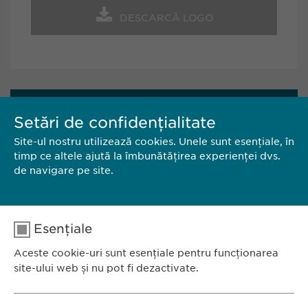
DESCARCĂ LOGO
CONTACT
Setări de confidențialitate
Site-ul nostru utilizează cookies. Unele sunt esențiale, în
EWOPHARMA ROMÂNIA SRL
timp ce altele ajută la îmbunătățirea experienței dvs.
de navigare pe site.
Bd. Primăverii 19-21,
Scara B, etaj 1, sector 1
011972, București
România
Esențiale
Aceste cookie-uri sunt esențiale pentru funcționarea
Tel.: +40 21 260 13 44
site-ului web și nu pot fi dezactivate.
E-Mail:
info@ewopharma.ro
Nume
cookie_optin