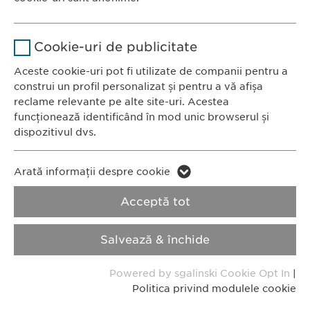
Scara B, etaj 1, Sector 1
Stochează setările consimțite de
Scop
Nume
Google Analytics
011972, București
către user.
Cookie-uri de publicitate
România
Furnizor
Google
Aceste cookie-uri pot fi utilizate de companii pentru a
construi un profil personalizat și pentru a vă afișa
CONTACT
Durată
1 zi
reclame relevante pe alte site-uri. Acestea
Tel.: +40 21 260 13 44
funcționează identificând în mod unic browserul și
Fax: +40 21 202 93 27
Scop
Generează date statistice.
dispozitivul dvs.
E-Mail:
info@
ewopharma.ro
Nume
LinkedIn
Nume
vuid
Arată informații despre cookie
Furnizor
LinkedIn
Politica de
Politica privind
Acceptă tot
Furnizor
Vimeo
confidențialitate
modulele cookie
Durată
2 ani
Durată
2 years
Salvează & închide
Imprimă
Urmărirea utilizării serviciilor
Collects data on users visiting the
Scop
Scop
Powered by sgalinski Cookie Opt In
|
încorporate.
website.
Politica privind modulele cookie
Copyright © Ewopharma AG