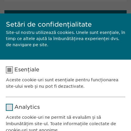
CONTACT
Setări de confidențialitate
Site-ul nostru utilizează cookies. Unele sunt esențiale, în
EWOPHARMA ROMÂNIA SRL
timp ce altele ajută la îmbunătățirea experienței dvs.
de navigare pe site.
Bd. Primăverii 19-21,
Scara B, etaj 1, sector 1
011972, București
România
Esențiale
Aceste cookie-uri sunt esențiale pentru funcționarea
Tel.: +40 21 260 13 44
site-ului web și nu pot fi dezactivate.
E-Mail:
info@ewopharma.ro
Nume
cookie_optin
Analytics
Furnizor
sgalinski
Aceste cookie-uri ne permit să evaluăm și să
Ewopharma România SRL
îmbunătățim site-ul. Toate informațiile colectate de
Durată
1 an
Bulevardul Primăverii 19-21
cookie-uri sunt anonime.