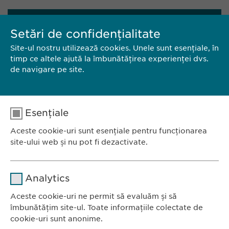
CONTACT
Setări de confidențialitate
Site-ul nostru utilizează cookies. Unele sunt esențiale, în
EWOPHARMA ROMÂNIA SRL
timp ce altele ajută la îmbunătățirea experienței dvs.
de navigare pe site.
Bd. Primăverii 19-21,
Scara B, etaj 1, sector 1
011972, București
România
Esențiale
Aceste cookie-uri sunt esențiale pentru funcționarea
Tel.: +40 21 260 13 44
site-ului web și nu pot fi dezactivate.
E-Mail:
info@ewopharma.ro
Nume
cookie_optin
Analytics
Furnizor
sgalinski
Aceste cookie-uri ne permit să evaluăm și să
Ewopharma România SRL
îmbunătățim site-ul. Toate informațiile colectate de
Durată
1 an
Bulevardul Primăverii 19-21
cookie-uri sunt anonime.