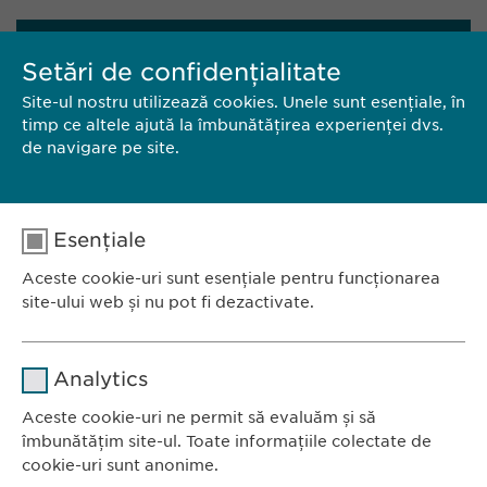
CONTACT
Setări de confidențialitate
Site-ul nostru utilizează cookies. Unele sunt esențiale, în
EWOPHARMA ROMÂNIA SRL
timp ce altele ajută la îmbunătățirea experienței dvs.
de navigare pe site.
Bd. Primăverii 19-21,
Scara B, etaj 1, sector 1
011972, București
România
Esențiale
Aceste cookie-uri sunt esențiale pentru funcționarea
Tel.: +40 21 260 13 44
site-ului web și nu pot fi dezactivate.
E-Mail:
info@ewopharma.ro
Nume
cookie_optin
Analytics
Furnizor
sgalinski
Aceste cookie-uri ne permit să evaluăm și să
Ewopharma România SRL
îmbunătățim site-ul. Toate informațiile colectate de
Durată
1 an
Bulevardul Primăverii 19-21
cookie-uri sunt anonime.