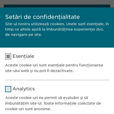
CONTACT
Setări de confidențialitate
Site-ul nostru utilizează cookies. Unele sunt esențiale, în
EWOPHARMA ROMÂNIA SRL
timp ce altele ajută la îmbunătățirea experienței dvs.
de navigare pe site.
Bd. Primăverii 19-21,
Scara B, etaj 1, sector 1
011972, București
România
Esențiale
Aceste cookie-uri sunt esențiale pentru funcționarea
Tel.: +40 21 260 13 44
site-ului web și nu pot fi dezactivate.
E-Mail:
info@ewopharma.ro
Nume
cookie_optin
Analytics
Furnizor
sgalinski
Aceste cookie-uri ne permit să evaluăm și să
Ewopharma România SRL
îmbunătățim site-ul. Toate informațiile colectate de
Durată
1 an
Bulevardul Primăverii 19-21
cookie-uri sunt anonime.