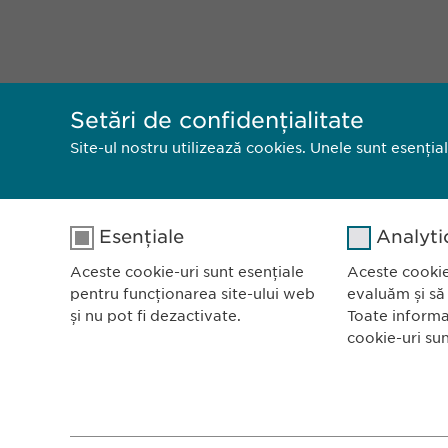
Setări de confidențialitate
Site-ul nostru utilizează cookies. Unele sunt esenția
Esențiale
Analyti
Aceste cookie-uri sunt esențiale
Aceste cookie
pentru funcționarea site-ului web
evaluăm și să
și nu pot fi dezactivate.
Toate informa
cookie-uri su
Ewopharm
Bulevardu
Scara B, e
Nume
cookie_optin
Nume
011972, B