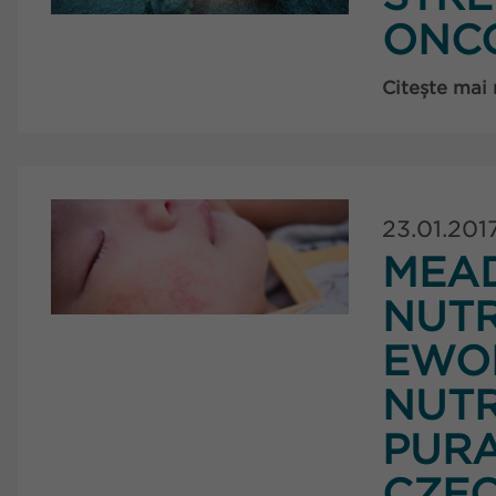
ONCO
Citește mai
23.01.201
MEA
NUTR
EWO
NUT
PURA
CZEC