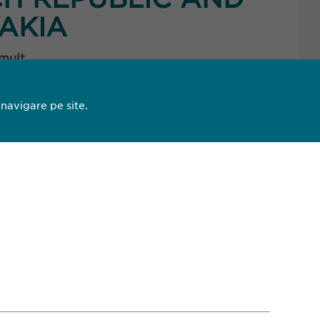
AKIA
 mult
 navigare pe site.
3
4
13 44
93 27
pharma.ro