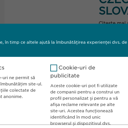
SLOV
Citește mai
le, în timp ce altele ajută la îmbunătățirea experienței dvs. de
1
2
cs
Cookie-uri de
publicitate
-uri ne permit să
 îmbunătățim site-ul.
Aceste cookie-uri pot fi utilizate
țiile colectate de
de companii pentru a construi un
nt anonime.
profil personalizat și pentru a vă
a România SRL
CONTACT
afișa reclame relevante pe alte
site-uri. Acestea funcționează
l Primăverii 19-21
Tel.: +40 21 260 
identificând în mod unic
taj 1, Sector 1
Fax: +40 21 202 
Google Analytics
browserul și dispozitivul dvs.
ucurești
E-Mail:
info@
ewo