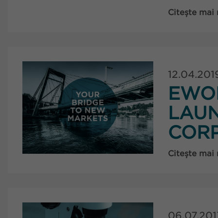
Citește mai
12.04.201
EWO
LAU
CORP
Citește mai
06.07.201