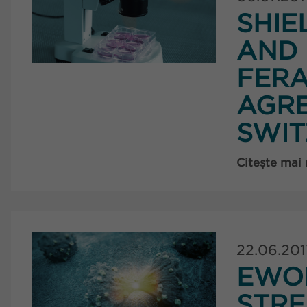
SHIE
AND
FERA
AGR
SWI
Citește mai
22.06.201
EWO
STRE