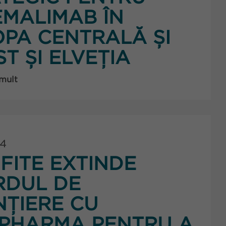
MALIMAB ÎN
PA CENTRALĂ ȘI
ST ȘI ELVEȚIA
 mult
24
FITE EXTINDE
RDUL DE
NȚIERE CU
PHARMA PENTRU A