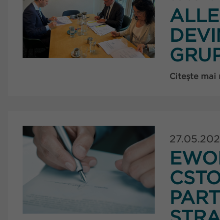
ALL
DEVI
GRU
Citește mai
27.05.20
EWO
CSTO
PART
STRA