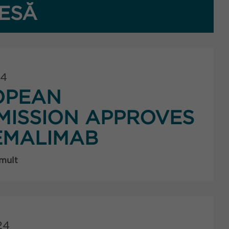
ESĂ
24
OPEAN
ISSION APPROVES
EMALIMAB
 mult
24