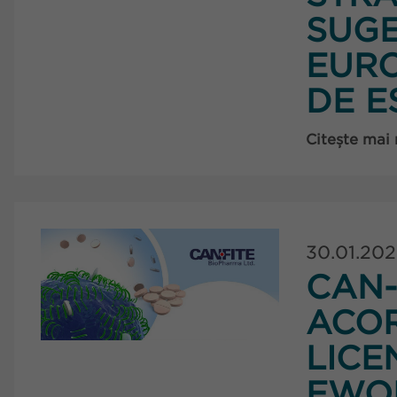
SUGE
EURO
DE E
Citește mai
30.01.20
CAN-
ACO
LICE
EWO