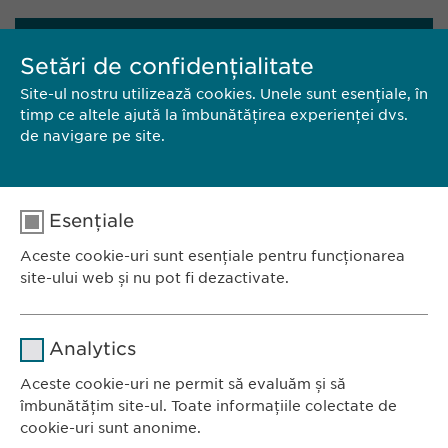
CONTACT
Setări de confidențialitate
Site-ul nostru utilizează cookies. Unele sunt esențiale, în
EWOPHARMA ROMÂNIA SRL
timp ce altele ajută la îmbunătățirea experienței dvs.
de navigare pe site.
Bd. Primăverii 19-21,
Scara B, etaj 1, sector 1
011972, București
România
Esențiale
Aceste cookie-uri sunt esențiale pentru funcționarea
Tel.: +40 21 260 13 44
site-ului web și nu pot fi dezactivate.
E-Mail:
info@ewopharma.ro
Nume
cookie_optin
Analytics
Furnizor
sgalinski
Aceste cookie-uri ne permit să evaluăm și să
Ewopharma România SRL
îmbunătățim site-ul. Toate informațiile colectate de
Durată
1 an
Bulevardul Primăverii 19-21
cookie-uri sunt anonime.