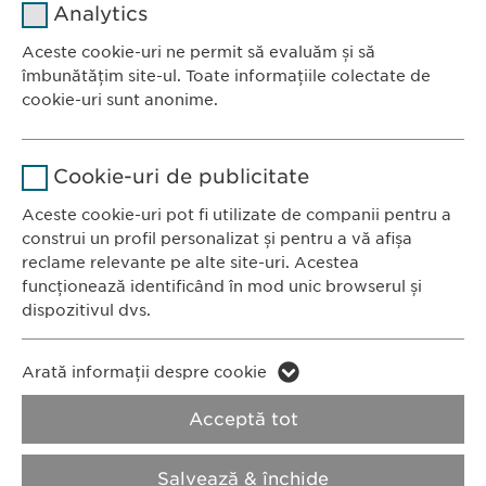
Analytics
Furnizor
sgalinski
Aceste cookie-uri ne permit să evaluăm și să
Ewopharma România SRL
îmbunătățim site-ul. Toate informațiile colectate de
Durată
1 an
Bulevardul Primăverii 19-21
cookie-uri sunt anonime.
Scara B, etaj 1, Sector 1
Stochează setările consimțite de
Scop
Nume
Google Analytics
011972, București
către user.
Cookie-uri de publicitate
România
Furnizor
Google
Aceste cookie-uri pot fi utilizate de companii pentru a
construi un profil personalizat și pentru a vă afișa
CONTACT
Durată
1 zi
reclame relevante pe alte site-uri. Acestea
Tel.: +40 21 260 13 44
funcționează identificând în mod unic browserul și
Fax: +40 21 202 93 27
Scop
Generează date statistice.
dispozitivul dvs.
E-Mail:
info@
ewopharma.ro
Nume
LinkedIn
Nume
vuid
Arată informații despre cookie
Furnizor
LinkedIn
Politica de
Politica privind
Acceptă tot
Furnizor
Vimeo
confidențialitate
modulele cookie
Durată
2 ani
Durată
2 years
Salvează & închide