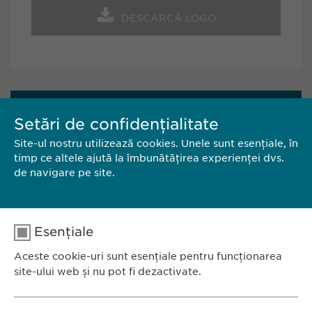
DESCARCĂ LOGO
CONTACT
Setări de confidențialitate
Site-ul nostru utilizează cookies. Unele sunt esențiale, în
EWOPHARMA ROMÂNIA SRL
timp ce altele ajută la îmbunătățirea experienței dvs.
de navigare pe site.
Bd. Primăverii 19-21,
Scara B, etaj 1, sector 1
011972, București
România
Esențiale
Aceste cookie-uri sunt esențiale pentru funcționarea
Tel.: +40 21 260 13 44
site-ului web și nu pot fi dezactivate.
E-Mail:
info@ewopharma.ro
Nume
cookie_optin