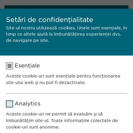
CONTACT
Setări de confidențialitate
Site-ul nostru utilizează cookies. Unele sunt esențiale, în
EWOPHARMA ROMÂNIA SRL
timp ce altele ajută la îmbunătățirea experienței dvs.
de navigare pe site.
Bd. Primăverii 19-21,
Scara B, etaj 1, sector 1
011972, București
România
Esențiale
Aceste cookie-uri sunt esențiale pentru funcționarea
Tel.: +40 21 260 13 44
site-ului web și nu pot fi dezactivate.
E-Mail:
info@ewopharma.ro
Nume
cookie_optin
Analytics
Furnizor
sgalinski
Aceste cookie-uri ne permit să evaluăm și să
Ewopharma România SRL
îmbunătățim site-ul. Toate informațiile colectate de
Durată
1 an
Bulevardul Primăverii 19-21
cookie-uri sunt anonime.