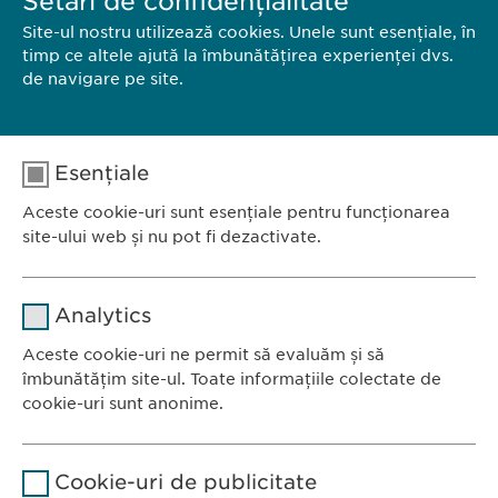
Setări de confidențialitate
SĂNĂTATEA APARATULUI DIGESTIV
Site-ul nostru utilizează cookies. Unele sunt esențiale, în
timp ce altele ajută la îmbunătățirea experienței dvs.
de navigare pe site.
Esențiale
ÎNGRIJIREA PĂRULUI ȘI A PIELII
Aceste cookie-uri sunt esențiale pentru funcționarea
site-ului web și nu pot fi dezactivate.
Nume
cookie_optin
Analytics
Furnizor
sgalinski
Aceste cookie-uri ne permit să evaluăm și să
Ewopharma România SRL
îmbunătățim site-ul. Toate informațiile colectate de
Durată
1 an
Bulevardul Primăverii 19-21
cookie-uri sunt anonime.
Scara B, etaj 1, Sector 1
Stochează setările consimțite de
Scop
Nume
Google Analytics
011972, București
către user.
Cookie-uri de publicitate
România