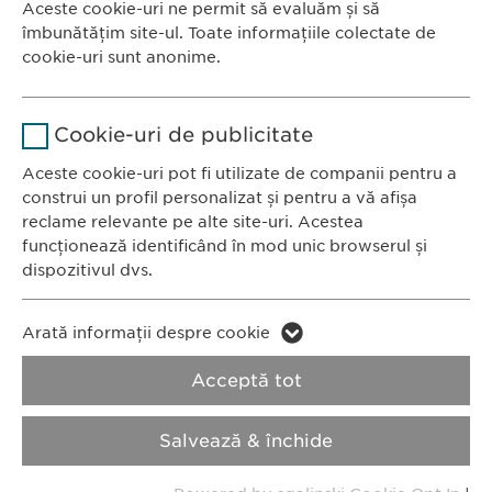
Aceste cookie-uri ne permit să evaluăm și să
Ewopharma România SRL
îmbunătățim site-ul. Toate informațiile colectate de
Durată
1 an
Bulevardul Primăverii 19-21
cookie-uri sunt anonime.
Scara B, etaj 1, Sector 1
Stochează setările consimțite de
Scop
Nume
Google Analytics
011972, București
către user.
Cookie-uri de publicitate
România
Furnizor
Google
Aceste cookie-uri pot fi utilizate de companii pentru a
construi un profil personalizat și pentru a vă afișa
CONTACT
Durată
1 zi
reclame relevante pe alte site-uri. Acestea
Tel.: +40 21 260 13 44
funcționează identificând în mod unic browserul și
Fax: +40 21 202 93 27
Scop
Generează date statistice.
dispozitivul dvs.
E-Mail:
info@
ewopharma.ro
Nume
LinkedIn
Nume
vuid
Arată informații despre cookie
Furnizor
LinkedIn
Politica de
Politica privind
Acceptă tot
Furnizor
Vimeo
confidențialitate
modulele cookie
Durată
2 ani
Durată
2 years
Salvează & închide
Imprimă
Urmărirea utilizării serviciilor
Collects data on users visiting the
Scop
Scop