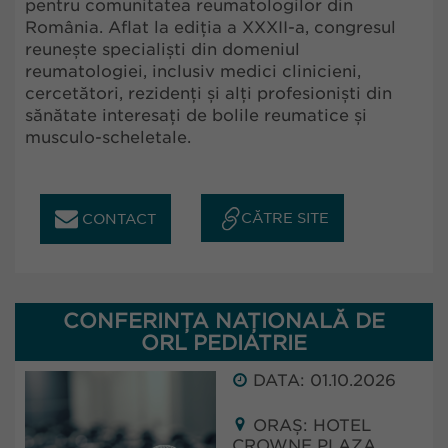
pentru comunitatea reumatologilor din
România. Aflat la ediția a XXXII-a, congresul
reunește specialiști din domeniul
reumatologiei, inclusiv medici clinicieni,
cercetători, rezidenți și alți profesioniști din
sănătate interesați de bolile reumatice și
musculo-scheletale.
CĂTRE SITE
CONTACT
CONFERINȚA NAȚIONALĂ DE
ORL PEDIATRIE
DATA: 01.10.2026
ORAȘ: HOTEL
CROWNE PLAZA,