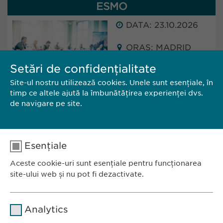
ESMO
DATA: 23.10.2026
ORAȘ: MADRID
(SPAIN)
Setări de confidențialitate
Site-ul nostru utilizează cookies. Unele sunt esențiale, în
Ewopharma will attend ESMO in Madrid, Spain.
timp ce altele ajută la îmbunătățirea experienței dvs.
The conference will take place from 23 - 27
de navigare pe site.
October 2025.
Esențiale
CĂTRE SITE
CONTACT
Aceste cookie-uri sunt esențiale pentru funcționarea
site-ului web și nu pot fi dezactivate.
Nume
cookie_optin
Analytics
Furnizor
sgalinski