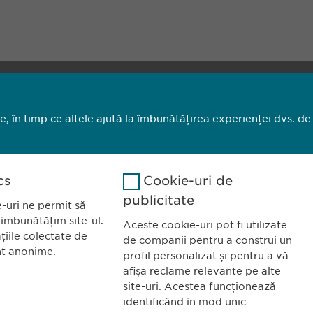
a România SRL
CONTACT
l Primăverii 19-21
Tel.: +40 21 260 
le, în timp ce altele ajută la îmbunătățirea experienței dvs. de
taj 1, Sector 1
Fax: +40 21 202 
ucurești
E-Mail:
info@
ewo
cs
Cookie-uri de
privind modulele cookie
Imprimă
C
publicitate
-uri ne permit să
 îmbunătățim site-ul.
Aceste cookie-uri pot fi utilizate
țiile colectate de
de companii pentru a construi un
nt anonime.
profil personalizat și pentru a vă
afișa reclame relevante pe alte
site-uri. Acestea funcționează
identificând în mod unic