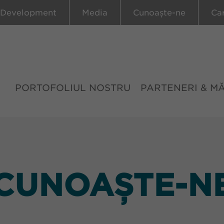
 Development
Media
Cunoaște-ne
Ca
PORTOFOLIUL NOSTRU
PARTENERI & M
CUNOAȘTE-N