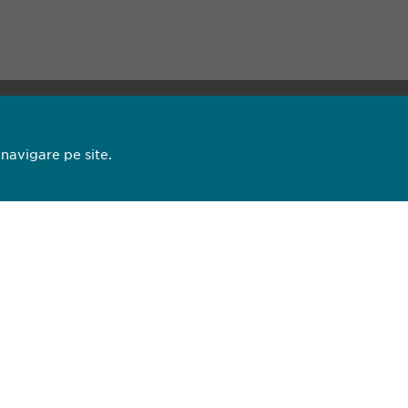
13 44
 navigare pe site.
93 27
pharma.ro
opyright © Ewopharma AG