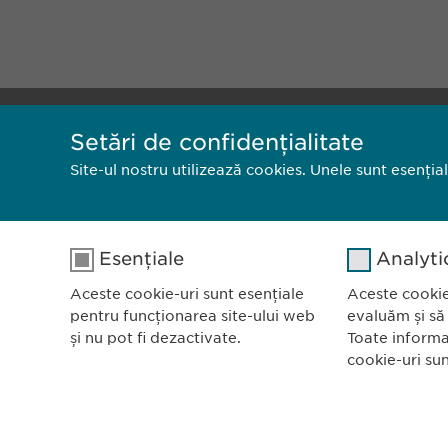
Ewopharm
Setări de confidențialitate
Bulevardu
Site-ul nostru utilizează cookies. Unele sunt esenția
Scara B, e
011972, B
România
Esențiale
Analyti
Politica de confidențialitate
Politica 
Aceste cookie-uri sunt esențiale
Aceste cookie
pentru funcționarea site-ului web
evaluăm și să
și nu pot fi dezactivate.
Toate informa
cookie-uri su