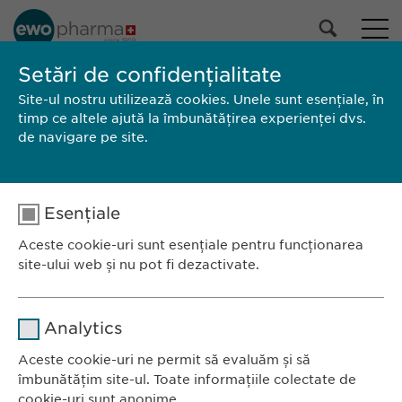
Setări de confidențialitate
Site-ul nostru utilizează cookies. Unele sunt esențiale, în
CUNOAȘTE-NE
timp ce altele ajută la îmbunătățirea experienței dvs.
de navigare pe site.
Esențiale
Ewopharma România SRL
Bulevardul Primăverii 19-21
Aceste cookie-uri sunt esențiale pentru funcționarea
site-ului web și nu pot fi dezactivate.
Scara B, etaj 1, Sector 1
011972, București
Nume
cookie_optin
România
Analytics
Furnizor
sgalinski
Aceste cookie-uri ne permit să evaluăm și să
CONTACT
îmbunătățim site-ul. Toate informațiile colectate de
Tel.: +40 21 260 13 44
Durată
1 an
cookie-uri sunt anonime.