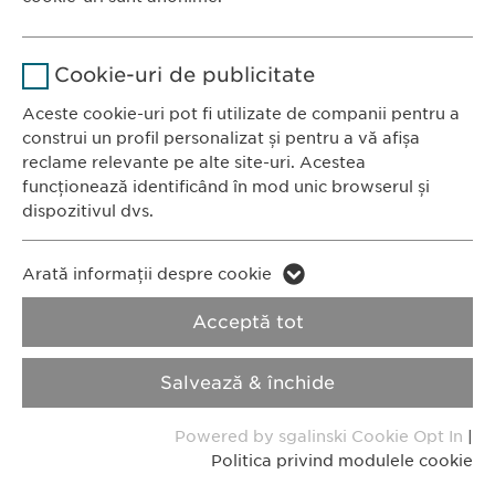
Fax: +40 21 202 93 27
Stochează setările consimțite de
E-Mail:
info@
ewopharma.ro
Scop
Nume
Google Analytics
către user.
Cookie-uri de publicitate
Furnizor
Google
Aceste cookie-uri pot fi utilizate de companii pentru a
Politica de
Politica privind
construi un profil personalizat și pentru a vă afișa
Durată
1 zi
confidențialitate
modulele cookie
reclame relevante pe alte site-uri. Acestea
funcționează identificând în mod unic browserul și
Scop
Generează date statistice.
dispozitivul dvs.
Imprimă
Nume
LinkedIn
Nume
Copyright © Ewopharma AG
vuid
Arată informații despre cookie
Furnizor
LinkedIn
Acceptă tot
Furnizor
Vimeo
Durată
2 ani
Durată
2 years
Salvează & închide
Urmărirea utilizării serviciilor
Collects data on users visiting the
Scop
Scop
Powered by sgalinski Cookie Opt In
|
încorporate.
website.
Politica privind modulele cookie