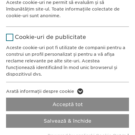
Aceste cookie-uri ne permit să evaluăm și să
Ewopharma România SRL
îmbunătățim site-ul. Toate informațiile colectate de
Durată
1 an
Bulevardul Primăverii 19-21
cookie-uri sunt anonime.
Scara B, etaj 1, Sector 1
Stochează setările consimțite de
Scop
Nume
Google Analytics
011972, București
către user.
Cookie-uri de publicitate
România
Furnizor
Google
Aceste cookie-uri pot fi utilizate de companii pentru a
construi un profil personalizat și pentru a vă afișa
CONTACT
Durată
1 zi
reclame relevante pe alte site-uri. Acestea
Tel.: +40 21 260 13 44
funcționează identificând în mod unic browserul și
Fax: +40 21 202 93 27
Scop
Generează date statistice.
dispozitivul dvs.
E-Mail:
info@
ewopharma.ro
Nume
LinkedIn
Nume
vuid
Arată informații despre cookie
Furnizor
LinkedIn
Politica de
Politica privind
Acceptă tot
Furnizor
Vimeo
confidențialitate
modulele cookie
Durată
2 ani
Durată
2 years
Salvează & închide
Imprimă
Urmărirea utilizării serviciilor
Collects data on users visiting the
Scop
Scop