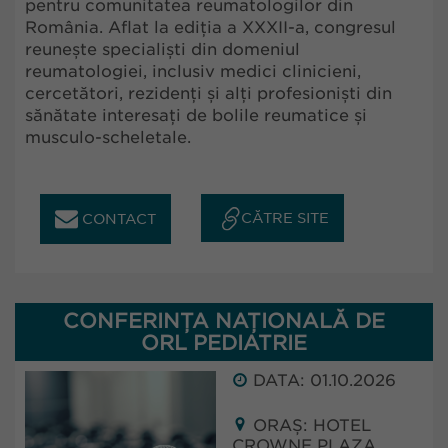
pentru comunitatea reumatologilor din
România. Aflat la ediția a XXXII-a, congresul
reunește specialiști din domeniul
reumatologiei, inclusiv medici clinicieni,
cercetători, rezidenți și alți profesioniști din
sănătate interesați de bolile reumatice și
musculo-scheletale.
CĂTRE SITE
CONTACT
CONFERINȚA NAȚIONALĂ DE
ORL PEDIATRIE
DATA: 01.10.2026
ORAȘ: HOTEL
CROWNE PLAZA,