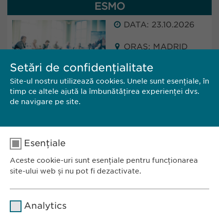
ESMO
DATA: 23.10.2026
ORAȘ: MADRID
(SPAIN)
Setări de confidențialitate
Site-ul nostru utilizează cookies. Unele sunt esențiale, în
Ewopharma will attend ESMO in Madrid, Spain.
timp ce altele ajută la îmbunătățirea experienței dvs.
The conference will take place from 23 - 27
de navigare pe site.
October 2025.
Esențiale
CĂTRE SITE
CONTACT
Aceste cookie-uri sunt esențiale pentru funcționarea
site-ului web și nu pot fi dezactivate.
Nume
cookie_optin
Analytics
Furnizor
sgalinski