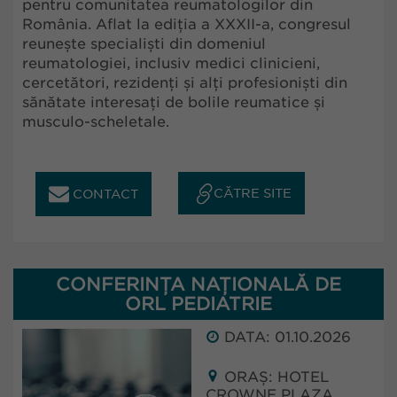
pentru comunitatea reumatologilor din
România. Aflat la ediția a XXXII-a, congresul
reunește specialiști din domeniul
reumatologiei, inclusiv medici clinicieni,
cercetători, rezidenți și alți profesioniști din
sănătate interesați de bolile reumatice și
musculo-scheletale.
CĂTRE SITE
CONTACT
CONFERINȚA NAȚIONALĂ DE
ORL PEDIATRIE
DATA: 01.10.2026
ORAȘ: HOTEL
CROWNE PLAZA,