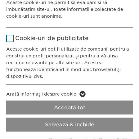
Aceste cookie-uri ne permit să evaluăm și să
Ewopharma România SRL
îmbunătățim site-ul. Toate informațiile colectate de
Durată
1 an
Bulevardul Primăverii 19-21
cookie-uri sunt anonime.
Scara B, etaj 1, Sector 1
Stochează setările consimțite de
Scop
Nume
Google Analytics
011972, București
către user.
Cookie-uri de publicitate
România
Furnizor
Google
Aceste cookie-uri pot fi utilizate de companii pentru a
construi un profil personalizat și pentru a vă afișa
CONTACT
Durată
1 zi
reclame relevante pe alte site-uri. Acestea
Tel.: +40 21 260 13 44
funcționează identificând în mod unic browserul și
Fax: +40 21 202 93 27
Scop
Generează date statistice.
dispozitivul dvs.
E-Mail:
info@
ewopharma.ro
Nume
LinkedIn
Nume
vuid
Arată informații despre cookie
Furnizor
LinkedIn
Politica de
Politica privind
Acceptă tot
Furnizor
Vimeo
confidențialitate
modulele cookie
Durată
2 ani
Durată
2 years
Salvează & închide
Imprimă
Urmărirea utilizării serviciilor
Collects data on users visiting the
Scop
Scop