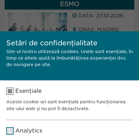
ESMO
DATA: 23.10.2026
ORAȘ: MADRID
(SPAIN)
Setări de confidențialitate
Site-ul nostru utilizează cookies. Unele sunt esențiale, în
Ewopharma will attend ESMO in Madrid, Spain.
timp ce altele ajută la îmbunătățirea experienței dvs.
The conference will take place from 23 - 27
de navigare pe site.
October 2025.
Esențiale
CĂTRE SITE
CONTACT
Aceste cookie-uri sunt esențiale pentru funcționarea
site-ului web și nu pot fi dezactivate.
Nume
cookie_optin
Analytics
Furnizor
sgalinski