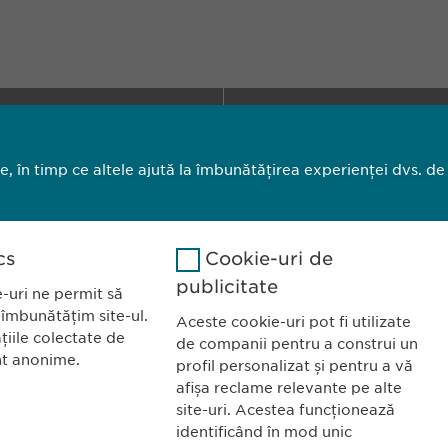
a România SRL
CONTACT
l Primăverii 19-21
Tel.: +40 21 260 
le, în timp ce altele ajută la îmbunătățirea experienței dvs. de
taj 1, Sector 1
Fax: +40 21 202 
ucurești
E-Mail:
info@
ewo
cs
Cookie-uri de
privind modulele cookie
Imprimă
C
publicitate
-uri ne permit să
 îmbunătățim site-ul.
Aceste cookie-uri pot fi utilizate
țiile colectate de
de companii pentru a construi un
nt anonime.
profil personalizat și pentru a vă
afișa reclame relevante pe alte
site-uri. Acestea funcționează
identificând în mod unic