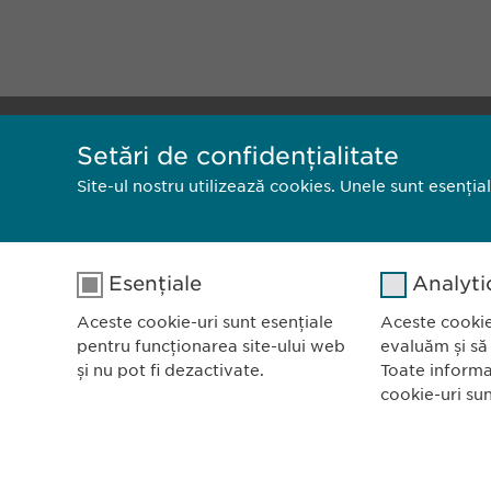
Ewopharm
Setări de confidențialitate
Bulevardu
Site-ul nostru utilizează cookies. Unele sunt esenția
Scara B, e
011972, B
România
Esențiale
Analyti
Politica de confidențialitate
Politica 
Aceste cookie-uri sunt esențiale
Aceste cookie
pentru funcționarea site-ului web
evaluăm și să
și nu pot fi dezactivate.
Toate informa
cookie-uri su