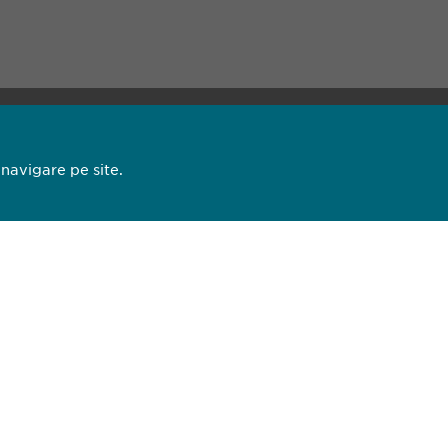
13 44
 navigare pe site.
93 27
pharma.ro
opyright © Ewopharma AG