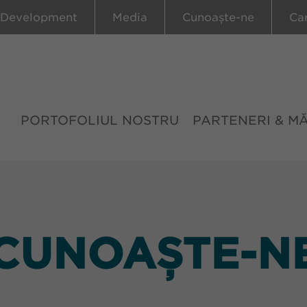
 Development
Media
Cunoaște-ne
Ca
PORTOFOLIUL NOSTRU
PARTENERI & M
CUNOAȘTE-N